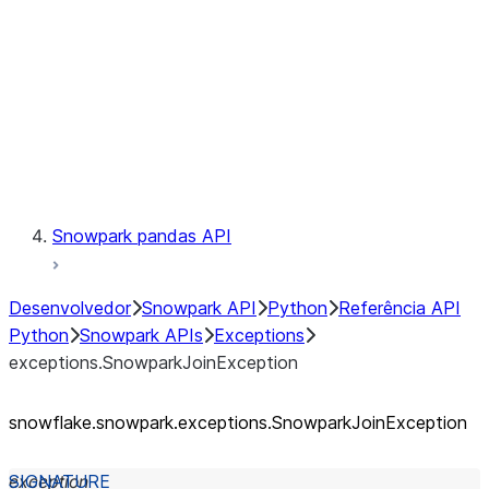
exceptions.SnowparkSQLUnexpe
exceptions.SnowparkServerExce
exceptions.SnowparkSessionEx
exceptions.SnowparkTableExce
exceptions.SnowparkUploadFile
exceptions.SnowparkUploadUdf
Testing
Snowpark pandas API
Desenvolvedor
Snowpark API
Python
Referência API
Python
Snowpark APIs
Exceptions
exceptions.SnowparkJoinException
snowflake.snowpark.exceptions.SnowparkJoinException
exception