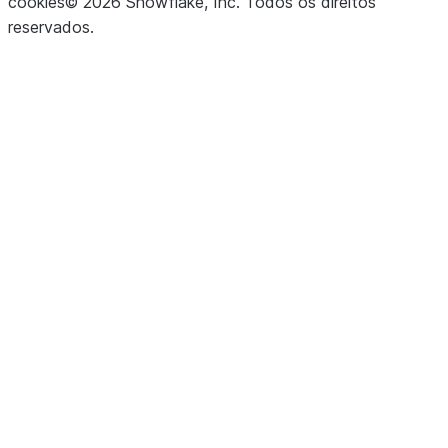
cookies
©
2026
Snowflake, Inc.
Todos os direitos
reservados
.