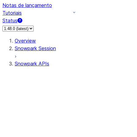
Notas de lançamento
Tutoriais
Status
Overview
Snowpark Session
Snowpark APIs
Input/Output
DataFrame
Column
Data Types