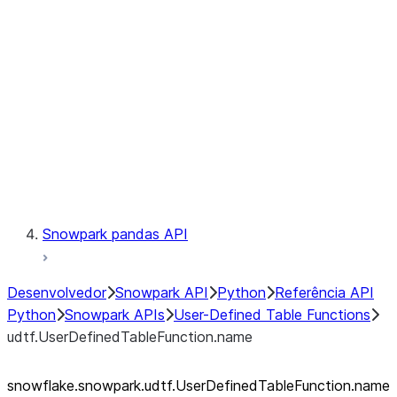
Catalog
LINEAGE
Context
Exceptions
Testing
Snowpark pandas API
Desenvolvedor
Snowpark API
Python
Referência API
Python
Snowpark APIs
User-Defined Table Functions
udtf.UserDefinedTableFunction.name
snowflake.snowpark.udtf.UserDefinedTableFunction.name