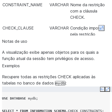
CONSTRAINT_NAME
VARCHAR
Nome da restrição
com a cláusula
CHECK.
CHECK_CLAUSE
VARCHAR
Condição imposta
Expan
pela restrição
CHECK.
Notas de uso
A visualização exibe apenas objetos para os quais a
função atual da sessão tem privilégios de acesso.
Exemplos
Recupere todas as restrições CHECK aplicadas às
tabelas no banco de dados
:
mydb
Copy
Ex
USE
DATABASE
mydb
;
SELECT
*
FROM
INFORMATION_SCHEMA
.
CHECK_CONSTRAINTS
;