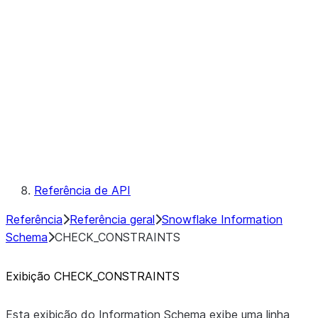
TABLE_CONSTRAINTS
TABLE_PRIVILEGES
TABLE_STORAGE_METRICS
TABLES
TYPES
USAGE_PRIVILEGES
VIEWS
Campos de metadados
Convenções
Palavras-chave reservadas
Referência de API
Referência
Referência geral
Snowflake Information
Schema
CHECK_CONSTRAINTS
Exibição CHECK_CONSTRAINTS
Esta exibição do Information Schema exibe uma linha