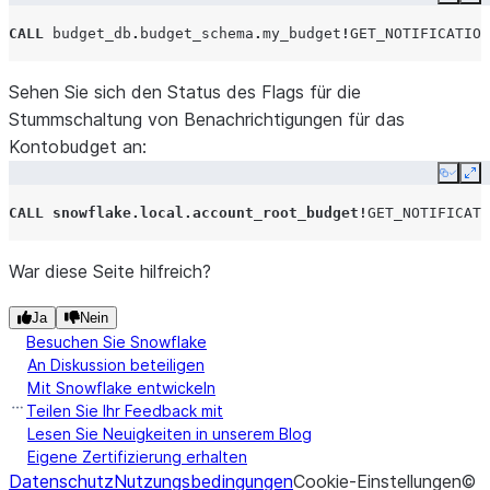
Copy
Ex
CALL
budget_db
.
budget_schema
.
my_budget
!
GET_NOTIFICATION
Sehen Sie sich den Status des Flags für die
Stummschaltung von Benachrichtigungen für das
Kontobudget an:
Copy
Ex
CALL
snowflake.local.account_root_budget
!
GET_NOTIFICATI
War diese Seite hilfreich?
Ja
Nein
Besuchen Sie Snowflake
An Diskussion beteiligen
Mit Snowflake entwickeln
Teilen Sie Ihr Feedback mit
Lesen Sie Neuigkeiten in unserem Blog
Eigene Zertifizierung erhalten
Datenschutz
Nutzungsbedingungen
Cookie-Einstellungen
©