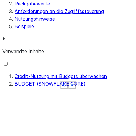
Rückgabewerte
Anforderungen an die Zugriffssteuerung
Nutzungshinweise
Beispiele
Verwandte Inhalte
Credit-Nutzung mit Budgets überwachen
BUDGET (SNOWFLAKE.CORE)
See more
See more
See more
Show less
Show less
Show less