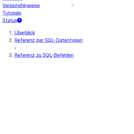
Versionshinweise
Tutorials
Status
Überblick
Referenz der SQL-Datentypen
Referenz zu SQL-Befehlen
Abfragesyntax
Abfrageoperatoren
Allgemeine DDL
Allgemeine DML
Alle Befehle (alphabetisch)