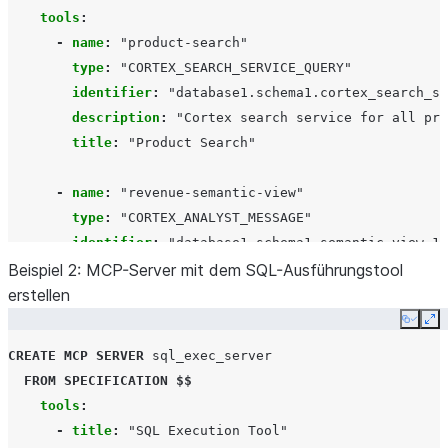
tools
:
-
name
:
"product-search"
type
:
"CORTEX_SEARCH_SERVICE_QUERY"
identifier
:
"database1.schema1.cortex_search_se
description
:
"Cortex
search
service
for
all
pro
title
:
"Product
Search"
-
name
:
"revenue-semantic-view"
type
:
"CORTEX_ANALYST_MESSAGE"
identifier
:
"database1.schema1.semantic_view_1"
Beispiel 2: MCP-Server mit dem SQL-Ausführungstool
description
:
"Semantic
view
for
all
revenue
tab
erstellen
title
:
"Semantic
view
for
revenue"
  $$;
Copy
Ex
CREATE
MCP SERVER
sql_exec_server
FROM
SPECIFICATION
$$
tools
:
-
title
:
"SQL
Execution
Tool"