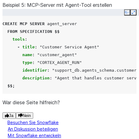
Beispiel 5: MCP-Server mit Agent-Tool erstellen
type
:
"object"
properties
:
Copy
Ex
x
:
CREATE
MCP SERVER
agent_server
description
:
"First
number"
FROM
SPECIFICATION
$$
type
:
"number"
tools
:
y
:
-
title
:
"Customer
Service
Agent"
description
:
"Second
number"
name
:
"customer_agent"
type
:
"number"
type
:
"CORTEX_AGENT_RUN"
  $$;
identifier
:
"support_db.agents_schema.customer_
description
:
"Agent
that
handles
customer
servi
  $$;
War diese Seite hilfreich?
Ja
Nein
Besuchen Sie Snowflake
An Diskussion beteiligen
Mit Snowflake entwickeln