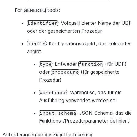
For
tools:
GENERIC
: Vollqualifizierter Name der UDF
identifier
oder der gespeicherten Prozedur.
: Konfigurationsobjekt, das Folgendes
config
angibt:
: Entweder
(für UDF)
type
function
oder
(für gespeicherte
procedure
Prozedur)
: Warehouse, das für die
warehouse
Ausführung verwendet werden soll
: JSON-Schema, das die
input_schema
Funktions-/Prozedurparameter definiert
Anforderungen an die Zugriffssteuerung