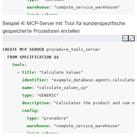
warehouse
:
"compute_service_warehouse"
input_schema
:
Beispiel 4: MCP-Server mit Tool für kundenspezifische
type
:
"object"
gespeicherte Prozeduren erstellen
properties
:
x
:
Copy
Ex
description
:
"A
number
to
be
multiplied
CREATE
MCP SERVER
procedure_tools_server
type
:
"number"
FROM
SPECIFICATION
$$
  $$;
tools
:
-
title
:
"Calculate
Values"
identifier
:
"example_database.agents.calculate_
name
:
"calculate_values_sp"
type
:
"GENERIC"
description
:
"Calculates
the
product
and
sum
of
config
:
type
:
"procedure"
warehouse
:
"compute_service_warehouse"
input_schema
: