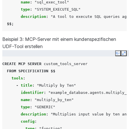
name
:
"sql_exec_tool"
type
:
"SYSTEM_EXECUTE_SQL"
description
:
"A
tool
to
execute
SQL
queries
aga
  $$;
Beispiel 3: MCP-Server mit einem kundenspezifischen
UDF-Tool erstellen
Copy
Ex
CREATE
MCP SERVER
custom_tools_server
FROM
SPECIFICATION
$$
tools
:
-
title
:
"Multiply
by
Ten"
identifier
:
"example_database.agents.multiply_b
name
:
"multiply_by_ten"
type
:
"GENERIC"
description
:
"Multiplies
input
value
by
ten
and
config
:
type
:
"function"