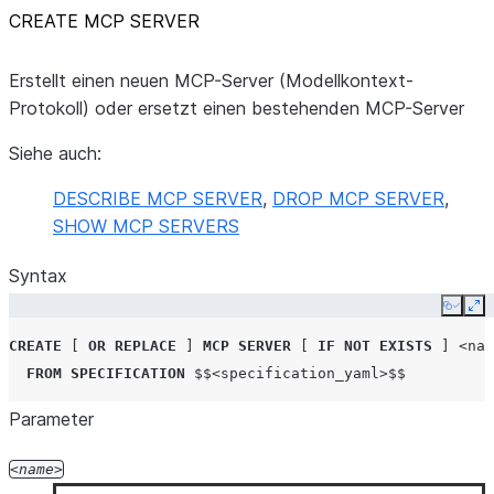
CREATE MCP SERVER
Erstellt einen neuen MCP-Server (Modellkontext-
Protokoll) oder ersetzt einen bestehenden MCP-Server
Siehe auch:
DESCRIBE MCP SERVER
,
DROP MCP SERVER
,
SHOW MCP SERVERS
Syntax
Copy
Ex
CREATE
[
OR
REPLACE
]
MCP SERVER
[
IF
NOT
EXISTS
]
<nam
FROM
SPECIFICATION
$$
<specification_yaml>
$$
Parameter
name