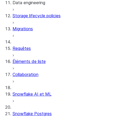
Data engineering
Snowflake Openflow
Storage lifecycle policies
Apache Iceberg™
Chargement des données
Migrations
Tables dynamiques
Tables Apache Iceberg™
Streams and tasks
Snowflake Open Catalog
Requêtes
Row timestamps
Éléments de liste
DCM Projects
Collaboration
Projets dbt sur Snowflake
Déchargement des données
Snowflake AI et ML
Snowflake Postgres