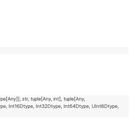
ype
[
Any
]
]
,
str
,
tuple
[
Any
,
int
]
,
tuple
[
Any
,
ype
,
Int16Dtype
,
Int32Dtype
,
Int64Dtype
,
UInt8Dtype
,