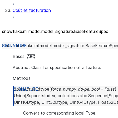
Coût et facturation
snowflake.ml.model.model_
signature.BaseFeatureSpec
class
snowflake.ml.model.model_signature.
BaseFeatureSpe
Bases:
ABC
Abstract Class for specification of a feature.
Methods
abstract
as_dtype
(
force_numpy_dtype
:
bool
=
False
)
Union
[
SupportsIndex
,
collections.abc.Sequence
[
Supp
UInt16Dtype
,
UInt32Dtype
,
UInt64Dtype
,
Float32D
Convert to corresponding local Type.