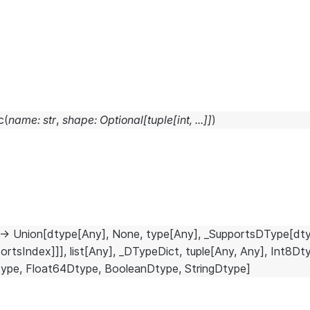
c
(
name
:
str
,
shape
:
Optional
[
tuple
[
int
,
...
]
]
)
→
Union
[
dtype
[
Any
]
,
None
,
type
[
Any
]
,
_SupportsDType
[
dt
ortsIndex
]
]
]
,
list
[
Any
]
,
_DTypeDict
,
tuple
[
Any
,
Any
]
,
Int8Dt
type
,
Float64Dtype
,
BooleanDtype
,
StringDtype
]