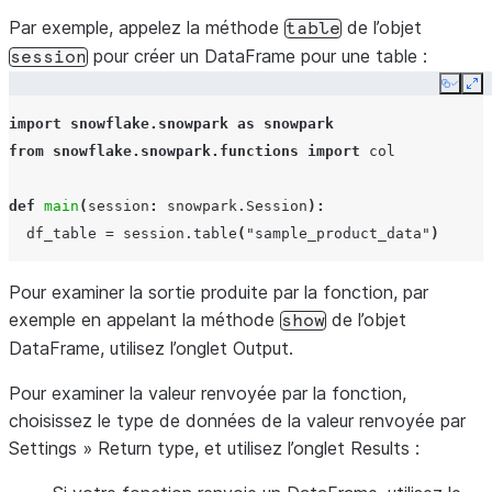
Par exemple, appelez la méthode
de l’objet
table
pour créer un DataFrame pour une table :
session
Copy
Ex
import
snowflake.snowpark
as
snowpark
from
snowflake.snowpark.functions
import
col
def
main
(
session
:
snowpark
.
Session
):
df_table
=
session
.
table
(
"sample_product_data"
)
Pour examiner la sortie produite par la fonction, par
exemple en appelant la méthode
de l’objet
show
DataFrame, utilisez l’onglet
Output
.
Pour examiner la valeur renvoyée par la fonction,
choisissez le type de données de la valeur renvoyée par
Settings
»
Return type
, et utilisez l’onglet
Results
: