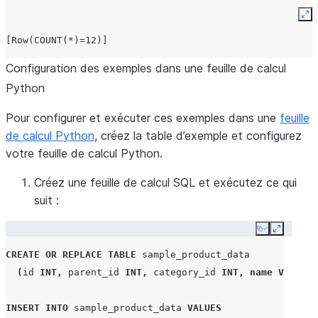
Ex
[Row(COUNT(*)=12)]
Configuration des exemples dans une feuille de calcul
Python
Pour configurer et exécuter ces exemples dans une
feuille
de calcul Python
, créez la table d’exemple et configurez
votre feuille de calcul Python.
Créez une feuille de calcul SQL et exécutez ce qui
suit :
Copy
Expand
CREATE
OR
REPLACE
TABLE
sample_product_data
(
id
INT
,
parent_id
INT
,
category_id
INT
,
name
VARCHAR
INSERT
INTO
sample_product_data
VALUES