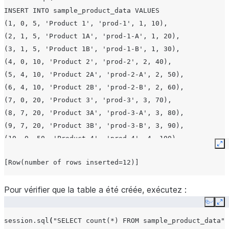
INSERT INTO sample_product_data VALUES
(1, 0, 5, 'Product 1', 'prod-1', 1, 10),
(2, 1, 5, 'Product 1A', 'prod-1-A', 1, 20),
(3, 1, 5, 'Product 1B', 'prod-1-B', 1, 30),
(4, 0, 10, 'Product 2', 'prod-2', 2, 40),
(5, 4, 10, 'Product 2A', 'prod-2-A', 2, 50),
(6, 4, 10, 'Product 2B', 'prod-2-B', 2, 60),
(7, 0, 20, 'Product 3', 'prod-3', 3, 70),
(8, 7, 20, 'Product 3A', 'prod-3-A', 3, 80),
(9, 7, 20, 'Product 3B', 'prod-3-B', 3, 90),
(10, 0, 50, 'Product 4', 'prod-4', 4, 100),
Ex
(11, 10, 50, 'Product 4A', 'prod-4-A', 4, 100),
[Row(number of rows inserted=12)]
(12, 10, 50, 'Product 4B', 'prod-4-B', 4, 100)
"""
)
.
collect
()
Pour vérifier que la table a été créée, exécutez :
Copy
Ex
session
.
sql
(
"SELECT count(*) FROM sample_product_data"
)