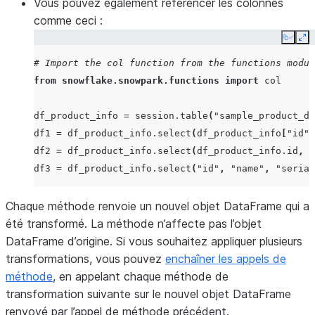
|10    |Product 4   |prod-4           |
Vous pouvez également référencer les colonnes
---------------------------------------
comme ceci :
Copy
Ex
# Import the col function from the functions modul
from
snowflake.snowpark.functions
import
col
df_product_info
=
session
.
table
(
"sample_product_da
df1
=
df_product_info
.
select
(
df_product_info
[
"id"
]
df2
=
df_product_info
.
select
(
df_product_info
.
id
,
d
df3
=
df_product_info
.
select
(
"id"
,
"name"
,
"serial
Chaque méthode renvoie un nouvel objet DataFrame qui a
été transformé. La méthode n’affecte pas l’objet
DataFrame d’origine. Si vous souhaitez appliquer plusieurs
transformations, vous pouvez
enchaîner les appels de
méthode
, en appelant chaque méthode de
transformation suivante sur le nouvel objet DataFrame
renvoyé par l’appel de méthode précédent.