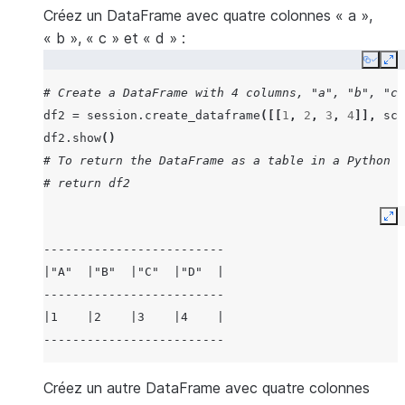
Créez un DataFrame avec quatre colonnes « a »,
« b », « c » et « d » :
Copy
Ex
# Create a DataFrame with 4 columns, "a", "b", "c"
df2
=
session
.
create_dataframe
([[
1
,
2
,
3
,
4
]],
sch
df2
.
show
()
# To return the DataFrame as a table in a Python w
# return df2
Ex
-------------------------
|"A"  |"B"  |"C"  |"D"  |
-------------------------
|1    |2    |3    |4    |
-------------------------
Créez un autre DataFrame avec quatre colonnes