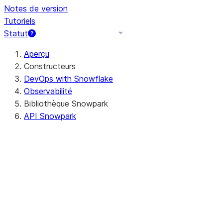
Notes de version
Tutoriels
Statut
Aperçu
Constructeurs
DevOps with Snowflake
Observabilité
Bibliothèque Snowpark
API Snowpark
Java
Python
Configuration d'un
environnement de
développement