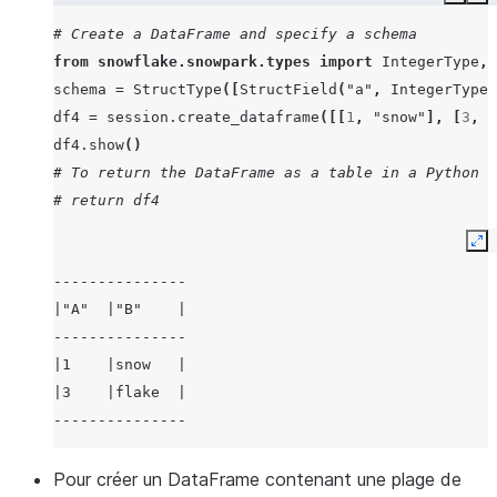
Copy
Ex
# Create a DataFrame and specify a schema
from
snowflake.snowpark.types
import
IntegerType
,
schema
=
StructType
([
StructField
(
"a"
,
IntegerType
(
df4
=
session
.
create_dataframe
([[
1
,
"snow"
],
[
3
,
"
df4
.
show
()
# To return the DataFrame as a table in a Python w
# return df4
Ex
---------------
|"A"  |"B"    |
---------------
|1    |snow   |
|3    |flake  |
---------------
Pour créer un DataFrame contenant une plage de