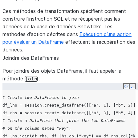
Ces méthodes de transformation spécifient comment
construire l’instruction SQL et ne récupèrent pas les
données de la base de données Snowflake. Les
méthodes d’action décrites dans
Exécution d’une action
pour évaluer un DataFrame
effectuent la récupération des
données.
Joindre des DataFrames
Pour joindre des objets DataFrame, il faut appeler la
méthode
:
join
Copy
Ex
# Create two DataFrames to join
df_lhs
=
session
.
create_dataframe
([[
"a"
,
1
],
[
"b"
,
2
]],
df_rhs
=
session
.
create_dataframe
([[
"a"
,
3
],
[
"b"
,
4
]],
# Create a DataFrame that joins the two DataFrames
# on the column named "key".
df_lhs
.
join
(
df_rhs
,
df_lhs
.
col
(
"key"
)
==
df_rhs
.
col
(
"ke