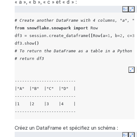
« a », « b », « c » et « d » :
Copy
Ex
# Create another DataFrame with 4 columns, "a", "b
from
snowflake.snowpark
import
Row
df3
=
session
.
create_dataframe
([
Row
(
a
=
1
,
b
=
2
,
c
=
3
,
df3
.
show
()
# To return the DataFrame as a table in a Python w
# return df3
Ex
-------------------------
|"A"  |"B"  |"C"  |"D"  |
-------------------------
|1    |2    |3    |4    |
-------------------------
Créez un DataFrame et spécifiez un schéma :