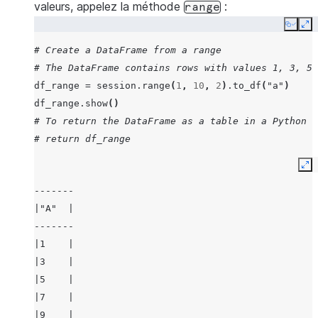
valeurs, appelez la méthode
:
range
Copy
Ex
# Create a DataFrame from a range
# The DataFrame contains rows with values 1, 3, 5,
df_range
=
session
.
range
(
1
,
10
,
2
)
.
to_df
(
"a"
)
df_range
.
show
()
# To return the DataFrame as a table in a Python w
# return df_range
Ex
-------
|"A"  |
-------
|1    |
|3    |
|5    |
|7    |
|9    |