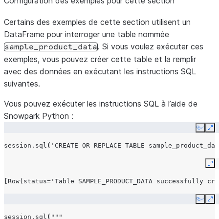
Configuration des exemples pour cette section
Certains des exemples de cette section utilisent un
DataFrame pour interroger une table nommée
. Si vous voulez exécuter ces
sample_product_data
exemples, vous pouvez créer cette table et la remplir
avec des données en exécutant les instructions SQL
suivantes.
Vous pouvez exécuter les instructions SQL à l’aide de
Snowpark Python :
Copy
Ex
session
.
sql
(
'CREATE OR REPLACE TABLE sample_product_dat
Ex
[Row(status='Table SAMPLE_PRODUCT_DATA successfully cre
Copy
Ex
session
.
sql
(
"""