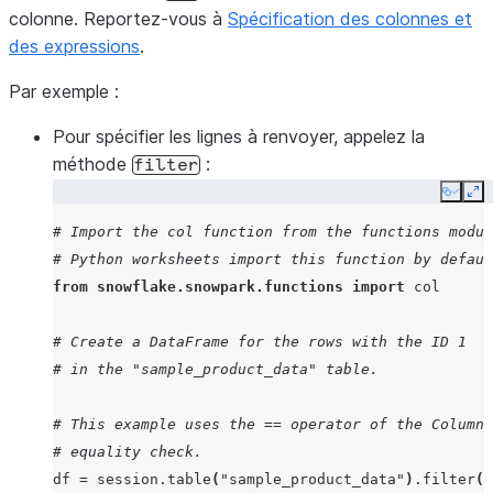
colonne. Reportez-vous à
Spécification des colonnes et
des expressions
.
Par exemple :
Pour spécifier les lignes à renvoyer, appelez la
méthode
:
filter
Copy
Ex
# Import the col function from the functions modul
# Python worksheets import this function by defaul
from
snowflake.snowpark.functions
import
col
# Create a DataFrame for the rows with the ID 1
# in the "sample_product_data" table.
# This example uses the == operator of the Column 
# equality check.
df
=
session
.
table
(
"sample_product_data"
)
.
filter
(
c