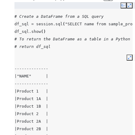
Copy
Ex
# Create a DataFrame from a SQL query
df_sql
=
session
.
sql
(
"SELECT name from sample_prod
df_sql
.
show
()
# To return the DataFrame as a table in a Python w
# return df_sql
Ex
--------------
|"NAME"      |
--------------
|Product 1   |
|Product 1A  |
|Product 1B  |
|Product 2   |
|Product 2A  |
|Product 2B  |