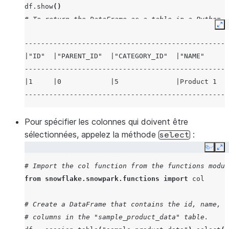
df
.
show
()
# To return the DataFrame as a table in a Python w
Ex
return
df
--------------------------------------------------
|"ID"  |"PARENT_ID"  |"CATEGORY_ID"  |"NAME"     |
--------------------------------------------------
|1     |0            |5              |Product 1  |
--------------------------------------------------
Pour spécifier les colonnes qui doivent être
sélectionnées, appelez la méthode
:
select
Copy
Ex
# Import the col function from the functions modul
from
snowflake.snowpark.functions
import
col
# Create a DataFrame that contains the id, name, a
# columns in the "sample_product_data" table.