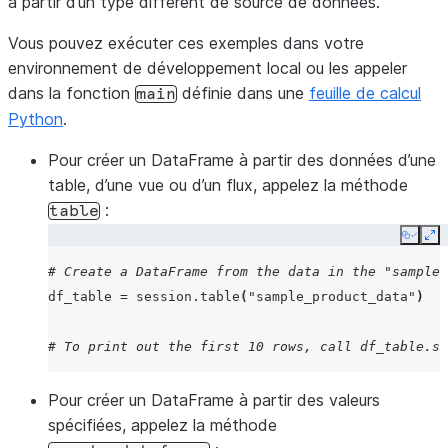
à partir d’un type différent de source de données.
Vous pouvez exécuter ces exemples dans votre
environnement de développement local ou les appeler
dans la fonction
définie dans une
feuille de calcul
main
Python
.
Pour créer un DataFrame à partir des données d’une
table, d’une vue ou d’un flux, appelez la méthode
:
table
Copy
Ex
# Create a DataFrame from the data in the "sample_
df_table
=
session
.
table
(
"sample_product_data"
)
# To print out the first 10 rows, call df_table.sh
Pour créer un DataFrame à partir des valeurs
spécifiées, appelez la méthode