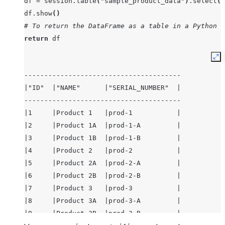
df
=
session
.
table
(
"sample_product_data"
)
.
select
(
c
df
.
show
()
# To return the DataFrame as a table in a Python w
return
df
Ex
---------------------------------------
|"ID"  |"NAME"      |"SERIAL_NUMBER"  |
---------------------------------------
|1     |Product 1   |prod-1           |
|2     |Product 1A  |prod-1-A         |
|3     |Product 1B  |prod-1-B         |
|4     |Product 2   |prod-2           |
|5     |Product 2A  |prod-2-A         |
|6     |Product 2B  |prod-2-B         |
|7     |Product 3   |prod-3           |
|8     |Product 3A  |prod-3-A         |
|9     |Product 3B  |prod-3-B         |