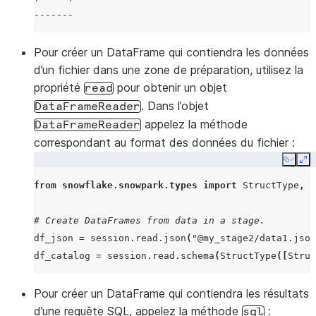
-------
Pour créer un DataFrame qui contiendra les données
d’un fichier dans une zone de préparation, utilisez la
propriété
pour obtenir un objet
read
. Dans l’objet
DataFrameReader
appelez la méthode
DataFrameReader
correspondant au format des données du fichier :
Copy
Ex
from
snowflake.snowpark.types
import
StructType
,
S
# Create DataFrames from data in a stage.
df_json
=
session
.
read
.
json
(
"@my_stage2/data1.json
df_catalog
=
session
.
read
.
schema
(
StructType
([
Struc
Pour créer un DataFrame qui contiendra les résultats
d’une requête SQL, appelez la méthode
:
sql