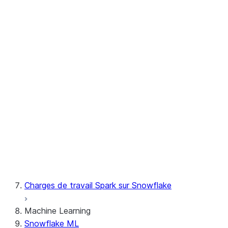
pour Python
Snowpark
Cadre de test local
Didacticiel : Test de
Python Snowpark
Résolution des
problèmes
Points de contrôle
Snowpark
pandas on Snowflake
Référence d'API Python
Scala
Charges de travail Spark sur Snowflake
Machine Learning
Snowflake ML