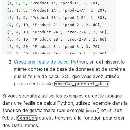
(
1
,
0
,
5
,
'Product 1'
,
'prod-1'
,
1
,
10
),
(
2
,
1
,
5
,
'Product 1A'
,
'prod-1-A'
,
1
,
20
),
(
3
,
1
,
5
,
'Product 1B'
,
'prod-1-B'
,
1
,
30
),
(
4
,
0
,
10
,
'Product 2'
,
'prod-2'
,
2
,
40
),
(
5
,
4
,
10
,
'Product 2A'
,
'prod-2-A'
,
2
,
50
),
(
6
,
4
,
10
,
'Product 2B'
,
'prod-2-B'
,
2
,
60
),
(
7
,
0
,
20
,
'Product 3'
,
'prod-3'
,
3
,
70
),
(
8
,
7
,
20
,
'Product 3A'
,
'prod-3-A'
,
3
,
80
),
(
9
,
Créez une feuille de calcul Python
7
,
20
,
'Product 3B'
,
'prod-3-B'
, en définissant le
,
3
,
90
),
(
10
,
même contexte de base de données et de schéma
0
,
50
,
'Product 4'
,
'prod-4'
,
4
,
100
),
(
11
,
que la feuille de calcul SQL que vous avez utilisée
10
,
50
,
'Product 4A'
,
'prod-4-A'
,
4
,
100
),
(
12
,
pour créer la table
10
,
50
,
'Product 4B'
,
'prod-4-B'
,
4
,
100
.
);
sample_product_data
Si vous souhaitez utiliser les exemples de cette rubrique
SELECT
count
(*)
FROM
sample_product_data
;
dans une feuille de calcul Python, utilisez l’exemple dans la
fonction de gestionnaire (par exemple
) et utilisez
main
l’objet
qui est transmis à la fonction pour créer
Session
des DataFrames.