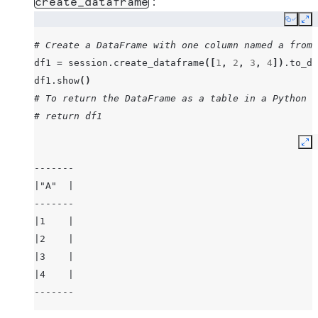
:
create_dataframe
Copy
Ex
# Create a DataFrame with one column named a from 
df1
=
session
.
create_dataframe
([
1
,
2
,
3
,
4
])
.
to_df
df1
.
show
()
# To return the DataFrame as a table in a Python w
# return df1
Ex
-------
|"A"  |
-------
|1    |
|2    |
|3    |
|4    |
-------