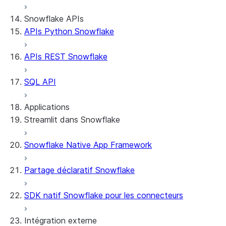
Snowflake APIs
APIs Python Snowflake
APIs REST Snowflake
SQL API
Applications
Streamlit dans Snowflake
Snowflake Native App Framework
À propos de Streamlit dans Snowflake
Prise en main
Partage déclaratif Snowflake
Streamlit object management
Getting started with Streamlit in
SDK natif Snowflake pour les connecteurs
Snowflake
App development
Example: Build a personalized data
Billing considerations
Intégration externe
dashboard
Security considerations