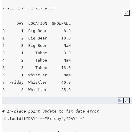
# Inspect the DataFrame
Ex
df
      DAY  LOCATION  SNOWFALL
0       1  Big Bear       8.0
1       2  Big Bear      10.0
2       3  Big Bear       NaN
3       1     Tahoe       3.0
4       2     Tahoe       NaN
5       3     Tahoe      13.0
6       1  Whistler       NaN
7  Friday  Whistler      40.0
8       3  Whistler      25.0
Copy
Ex
# In-place point update to fix data error.
df
.
loc
[
df
[
"DAY"
]
==
"Friday"
,
"DAY"
]
=
2