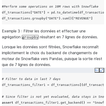
#Perform some operations on 10M rows with Snowflake
df_transactions
[
"DATE"
]
=
pd
.
to_datetime
(
df_transaction
df_transactions
.
groupby
(
"DATE"
)
.
sum
()[
"REVENUE"
]
Exemple 3
: Filtrer les données et effectuer une
agrégation
résultant en 7 lignes de données.
groupby
Lorsque les données sont filtrées, Snowflake reconnaît
implicitement le choix du backend de changements de
moteur de Snowflake vers Pandas, puisque la sortie n’est
que de 7 lignes de données.
Copy
Ex
# Filter to data in last 7 days
df_transactions_filter1
=
df_transactions
[(
df_transacti
# Since filter is not yet evaluated, data stays in Snow
assert
df_transactions_filter1
.
get_backend
()
==
"Snowfl