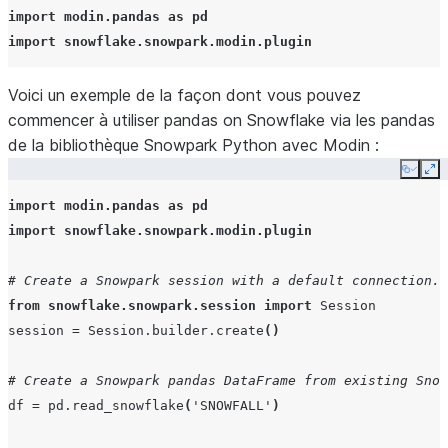
import
modin.pandas
as
pd
import
snowflake.snowpark.modin.plugin
Voici un exemple de la façon dont vous pouvez
commencer à utiliser pandas on Snowflake via les pandas
de la bibliothèque Snowpark Python avec Modin :
Copy
Ex
import
modin.pandas
as
pd
import
snowflake.snowpark.modin.plugin
# Create a Snowpark session with a default connection.
from
snowflake.snowpark.session
import
Session
session
=
Session
.
builder
.
create
()
# Create a Snowpark pandas DataFrame from existing Snow
df
=
pd
.
read_snowflake
(
'SNOWFALL'
)