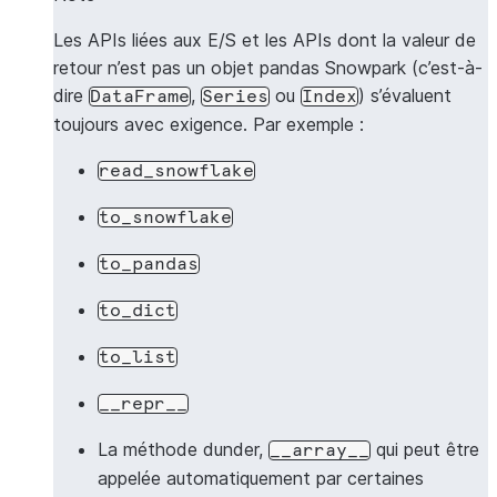
Les APIs liées aux E/S et les APIs dont la valeur de
retour n’est pas un objet pandas Snowpark (c’est-à-
dire
,
ou
) s’évaluent
DataFrame
Series
Index
toujours avec exigence. Par exemple :
read_snowflake
to_snowflake
to_pandas
to_dict
to_list
__repr__
La méthode dunder,
qui peut être
__array__
appelée automatiquement par certaines