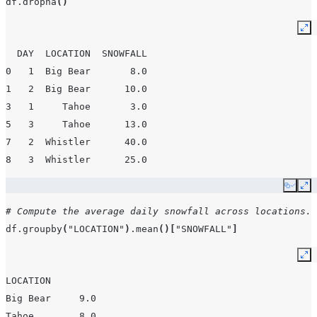
df
.
dropna
()
Ex
  DAY  LOCATION  SNOWFALL
0   1  Big Bear       8.0
1   2  Big Bear      10.0
3   1     Tahoe       3.0
5   3     Tahoe      13.0
7   2  Whistler      40.0
8   3  Whistler      25.0
Copy
Ex
# Compute the average daily snowfall across locations.
df
.
groupby
(
"LOCATION"
)
.
mean
()[
"SNOWFALL"
]
Ex
LOCATION
Big Bear     9.0
Tahoe        8.0