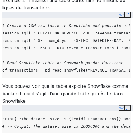
Exemple 2
: Initialiser une table contenant 10 millions de
],
lignes de transactions
columns
=
[
"Holiday"
,
"Date"
])
# Print out the backend used for this dataframe
Copy
Ex
df
.
get_backend
()
# Create a 10M row table in Snowflake and populate with
# >> Output: 'Pandas'
session
.
sql
(
'''CREATE OR REPLACE TABLE revenue_transact
session
.
sql
(
'''SET num_days = (SELECT DATEDIFF(DAY, '20
session
.
sql
(
'''INSERT INTO revenue_transactions (Transa
# Read Snowflake table as Snowpark pandas dataframe
df_transactions
=
pd
.
read_snowflake
(
"REVENUE_TRANSACTIO
Vous pouvez voir que la table exploite Snowflake comme
backend, car il s’agit d’une grande table qui réside dans
Snowflake.
Copy
Ex
print
(
f
"The dataset size is 
{
len
(
df_transactions
)
}
 and 
# >> Output: The dataset size is 10000000 and the data 