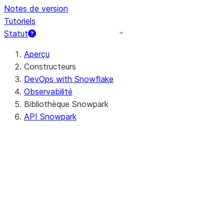
Notes de version
Tutoriels
Statut
Aperçu
Constructeurs
DevOps with Snowflake
Observabilité
Bibliothèque Snowpark
API Snowpark
Java
Python
Configuration d'un
environnement de
développement