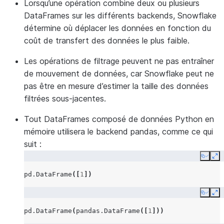
Lorsqu’une opération combine deux ou plusieurs
DataFrames sur les différents backends, Snowflake
détermine où déplacer les données en fonction du
coût de transfert des données le plus faible.
Les opérations de filtrage peuvent ne pas entraîner
de mouvement de données, car Snowflake peut ne
pas être en mesure d’estimer la taille des données
filtrées sous-jacentes.
Tout DataFrames composé de données Python en
mémoire utilisera le backend pandas, comme ce qui
suit :
Copy
Ex
pd
.
DataFrame
([
1
])
Copy
Ex
pd
.
DataFrame
(
pandas
.
DataFrame
([
1
]))