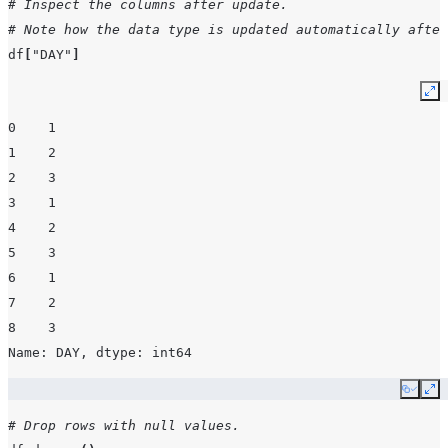
# Inspect the columns after update.
# Note how the data type is updated automatically after
df
[
"DAY"
]
Ex
0    1
1    2
2    3
3    1
4    2
5    3
6    1
7    2
8    3
Name: DAY, dtype: int64
Copy
Ex
# Drop rows with null values.