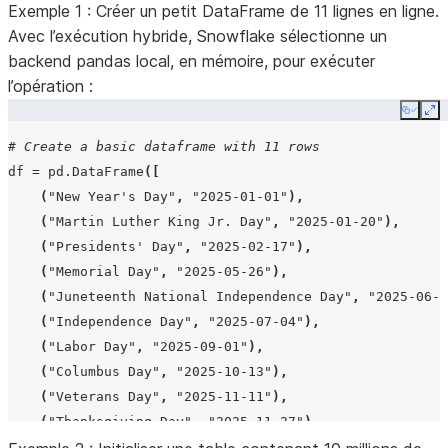
Exemple 1
: Créer un petit DataFrame de 11 lignes en ligne.
Avec l’exécution hybride, Snowflake sélectionne un
backend pandas local, en mémoire, pour exécuter
l’opération :
Copy
Ex
# Create a basic dataframe with 11 rows
df
=
pd
.
DataFrame
([
(
"New Year's Day"
,
"2025-01-01"
),
(
"Martin Luther King Jr. Day"
,
"2025-01-20"
),
(
"Presidents' Day"
,
"2025-02-17"
),
(
"Memorial Day"
,
"2025-05-26"
),
(
"Juneteenth National Independence Day"
,
"2025-06-1
(
"Independence Day"
,
"2025-07-04"
),
(
"Labor Day"
,
"2025-09-01"
),
(
"Columbus Day"
,
"2025-10-13"
),
(
"Veterans Day"
,
"2025-11-11"
),
(
"Thanksgiving Day"
,
"2025-11-27"
),
(
"Christmas Day"
,
"2025-12-25"
)