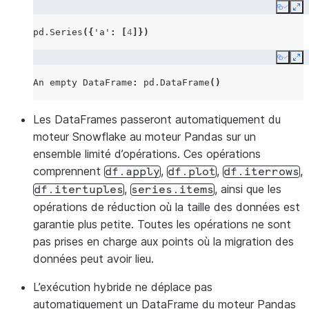
Copy
Ex
pd
.
Series
({
'a'
:
[
4
]})
Copy
Ex
An
empty
DataFrame
:
pd
.
DataFrame
()
Les DataFrames passeront automatiquement du
moteur Snowflake au moteur Pandas sur un
ensemble limité d’opérations. Ces opérations
comprennent
,
,
,
df.apply
df.plot
df.iterrows
,
, ainsi que les
df.itertuples
series.items
opérations de réduction où la taille des données est
garantie plus petite. Toutes les opérations ne sont
pas prises en charge aux points où la migration des
données peut avoir lieu.
L’exécution hybride ne déplace pas
automatiquement un DataFrame du moteur Pandas