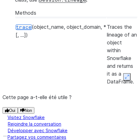
Session.lineage
Methods
(object_name, object_domain, *
Traces the
trace
lineage of an
[, ...])
object
within
Snowflake
and returns
it as a
Expan
DataFrame.
Cette page a-t-elle été utile ?
Oui
Non
Visitez Snowflake
Rejoindre la conversation
Développer avec Snowflake
Partagez vos commentaires