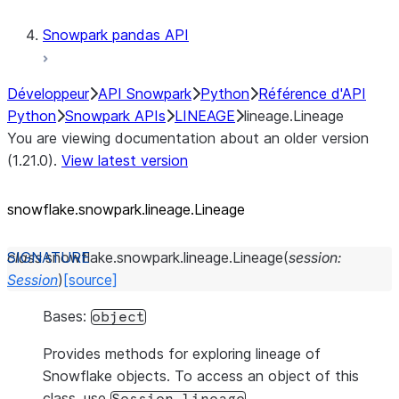
Snowpark pandas API
Développeur
API Snowpark
Python
Référence d'API
Python
Snowpark APIs
LINEAGE
lineage.Lineage
You are viewing documentation about an older version
(1.21.0).
View latest version
snowflake.snowpark.lineage.Lineage
class
snowflake.snowpark.lineage.
Lineage
(
session
:
Session
)
[source]
Bases:
object
Provides methods for exploring lineage of
Snowflake objects. To access an object of this
class, use
.