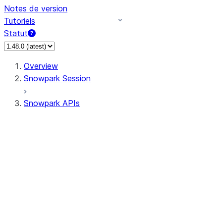
Notes de version
Tutoriels
Statut
Overview
Snowpark Session
Snowpark APIs
Input/Output
DataFrame
Column
Data Types