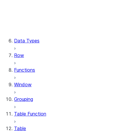
Column.substring
Column.try_cast
Column.within_group
CaseExpr.when
CaseExpr.otherwise
Data Types
Row
Functions
Window
Grouping
Table Function
Table