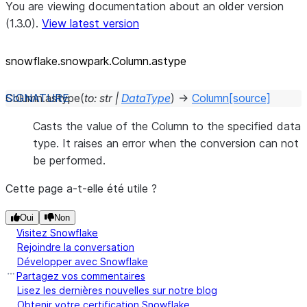
You are viewing documentation about an older version
(1.3.0).
View latest version
snowflake.snowpark.Column.astype
Column.
astype
(
to
:
str
|
DataType
)
→
Column
[source]
Casts the value of the Column to the specified data
type. It raises an error when the conversion can not
be performed.
Cette page a-t-elle été utile ?
Oui
Non
Visitez Snowflake
Rejoindre la conversation
Développer avec Snowflake
Partagez vos commentaires
Lisez les dernières nouvelles sur notre blog
Obtenir votre certification Snowflake