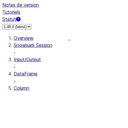
Notes de version
Tutoriels
Statut
Overview
Snowpark Session
Input/Output
DataFrame
Column
Column
CaseExpr
Column.alias
Column.as_