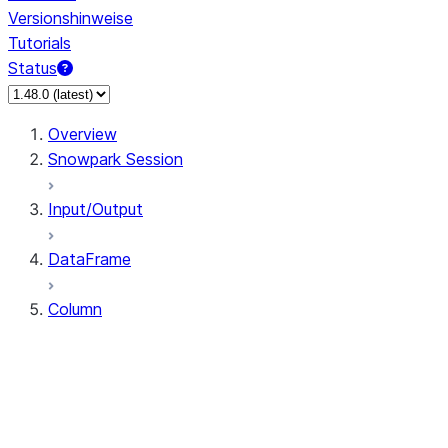
Versionshinweise
Tutorials
Status
Overview
Snowpark Session
Input/Output
DataFrame
Column
Column
CaseExpr
Column.alias
Column.as_