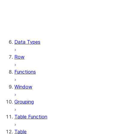
Column.substring
Column.try_cast
Column.within_group
CaseExpr.when
CaseExpr.otherwise
Data Types
Row
Functions
Window
Grouping
Table Function
Table