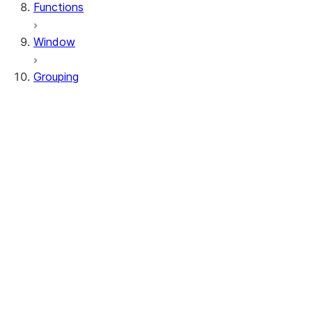
Functions
Window
Grouping
RelationalGroupedDataFrame
GroupingSets
RelationalGroupedDataFrame.agg
RelationalGroupedDataFrame.avg
RelationalGroupedDataFrame.builtin
RelationalGroupedDataFrame.count
RelationalGroupedDataFrame.function
RelationalGroupedDataFrame.max
RelationalGroupedDataFrame.mean
RelationalGroupedDataFrame.median
RelationalGroupedDataFrame.min
RelationalGroupedDataFrame.sum