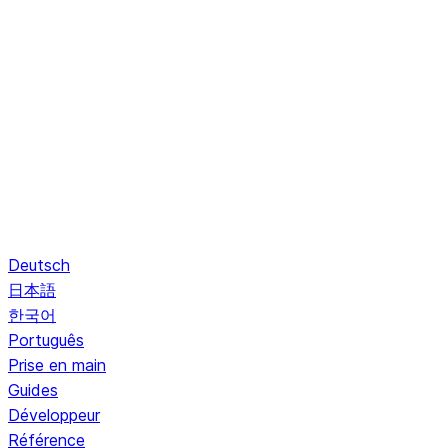
Deutsch
日本語
한국어
Português
Prise en main
Guides
Développeur
Référence