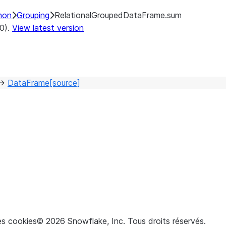
hon
Grouping
RelationalGroupedDataFrame.sum
.0).
View latest version
→
DataFrame
[source]
s cookies
©
2026
Snowflake, Inc.
Tous droits réservés
.