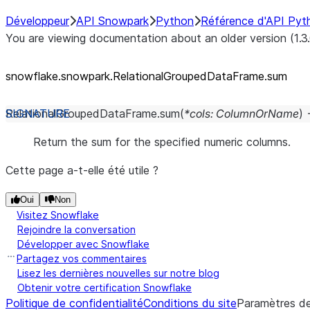
Développeur
API Snowpark
Python
Référence d'API Pyt
You are viewing documentation about an older version (1.3
snowflake.snowpark.RelationalGroupedDataFrame.sum
RelationalGroupedDataFrame.
sum
(
*
cols
:
ColumnOrName
)
Return the sum for the specified numeric columns.
Cette page a-t-elle été utile ?
Oui
Non
Visitez Snowflake
Rejoindre la conversation
Développer avec Snowflake
Partagez vos commentaires
Lisez les dernières nouvelles sur notre blog
Obtenir votre certification Snowflake
Politique de confidentialité
Conditions du site
Paramètres de