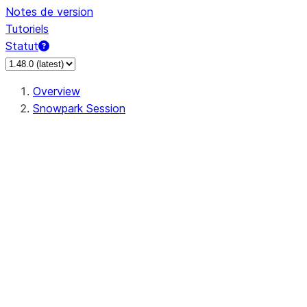
Notes de version
Tutoriels
Statut
Overview
Snowpark Session
Session
Session.add_import
Session.add_packages
Session.add_requirements
Session.call
Session.cancel_all
Session.clear_imports
Session.clear_packages
Session.close
Session.createDataFrame