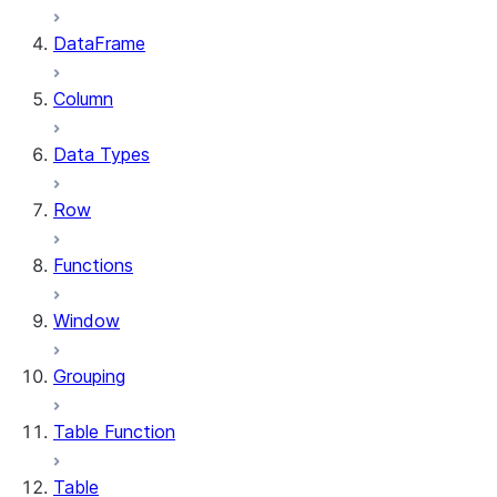
DataFrame
Column
Data Types
Row
Functions
Window
Grouping
Table Function
Table