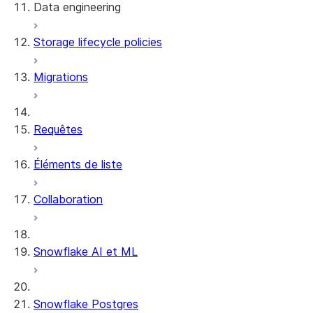
Data engineering
Snowflake Openflow
Storage lifecycle policies
Apache Iceberg™
Chargement des données
Migrations
Tables dynamiques
Tables Apache Iceberg™
Streams and tasks
Snowflake Open Catalog
Requêtes
Row timestamps
Éléments de liste
DCM Projects
Collaboration
Projets dbt sur Snowflake
Déchargement des données
Snowflake AI et ML
Snowflake Postgres