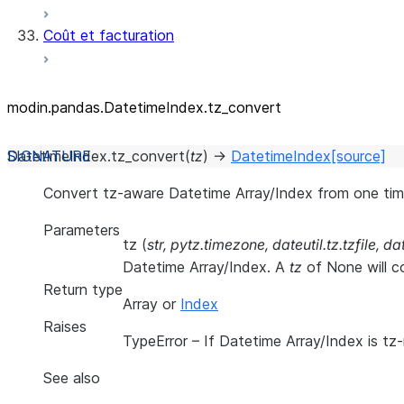
Coût et facturation
modin.pandas.DatetimeIndex.tz_
convert
DatetimeIndex.
tz_convert
(
tz
)
→
DatetimeIndex
[source]
Convert tz-aware Datetime Array/Index from one tim
Parameters
tz
(
str
,
pytz.timezone
,
dateutil.tz.tzfile
,
dat
Datetime Array/Index. A
tz
of None will c
Return type
Array or
Index
Raises
TypeError
– If Datetime Array/Index is tz-
See also