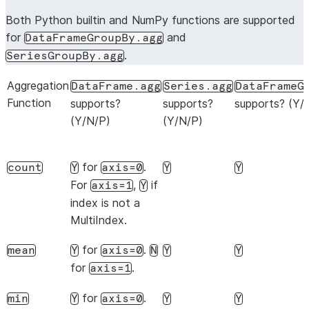
Both Python builtin and NumPy functions are supported
for
and
DataFrameGroupBy.agg
.
SeriesGroupBy.agg
Aggregation
DataFrame.agg
Series.agg
DataFrameG
Function
supports?
supports?
supports? (Y/
(Y/N/P)
(Y/N/P)
for
.
count
Y
axis=0
Y
Y
For
,
if
axis=1
Y
index is not a
MultiIndex.
for
.
mean
Y
axis=0
N
Y
Y
for
.
axis=1
for
.
min
Y
axis=0
Y
Y