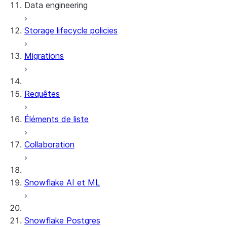
Data engineering
Snowflake Openflow
Storage lifecycle policies
Apache Iceberg™
Chargement des données
Migrations
Tables dynamiques
Tables Apache Iceberg™
Streams and tasks
Snowflake Open Catalog
Requêtes
Row timestamps
Éléments de liste
DCM Projects
Collaboration
Projets dbt sur Snowflake
Déchargement des données
Snowflake AI et ML
Snowflake Postgres