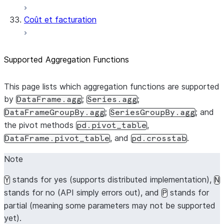
Coût et facturation
Supported Aggregation Functions
This page lists which aggregation functions are supported
by
;
;
DataFrame.agg
Series.agg
;
; and
DataFrameGroupBy.agg
SeriesGroupBy.agg
the pivot methods
,
pd.pivot_table
, and
.
DataFrame.pivot_table
pd.crosstab
Note
stands for yes (supports distributed implementation),
Y
N
stands for no (API simply errors out), and
stands for
P
partial (meaning some parameters may not be supported
yet).