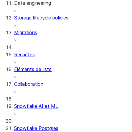
Data engineering
Snowflake Openflow
Storage lifecycle policies
Apache Iceberg™
Chargement des données
Migrations
Tables dynamiques
Tables Apache Iceberg™
Streams and tasks
Snowflake Open Catalog
Requêtes
Row timestamps
Éléments de liste
DCM Projects
Collaboration
Projets dbt sur Snowflake
Déchargement des données
Snowflake AI et ML
Snowflake Postgres