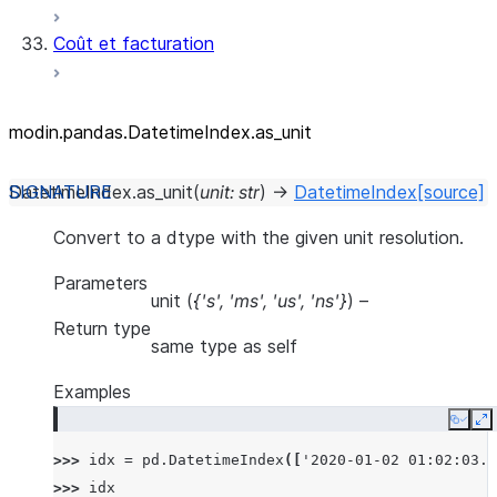
Coût et facturation
modin.pandas.DatetimeIndex.as_
unit
DatetimeIndex.
as_unit
(
unit
:
str
)
→
DatetimeIndex
[source]
Convert to a dtype with the given unit resolution.
Parameters
unit
(
{'s'
,
'ms'
,
'us'
,
'ns'}
) –
Return type
same type as self
Examples
Copy
E
>>> 
idx
=
pd
.
DatetimeIndex
([
'2020-01-02 01:02:03.0
>>> 
idx