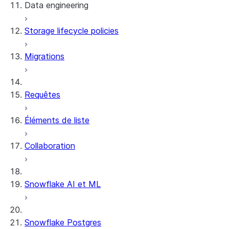
Data engineering
Snowflake Openflow
Storage lifecycle policies
Apache Iceberg™
Chargement des données
Migrations
Tables dynamiques
Tables Apache Iceberg™
Streams and tasks
Snowflake Open Catalog
Requêtes
Row timestamps
Éléments de liste
DCM Projects
Collaboration
Projets dbt sur Snowflake
Déchargement des données
Snowflake AI et ML
Snowflake Postgres