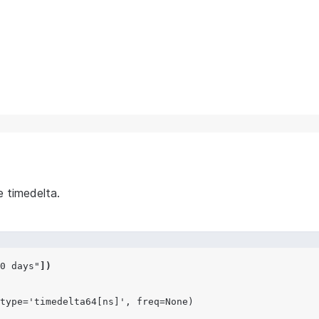
 timedelta.
0 days"
])
type='timedelta64[ns]', freq=None)