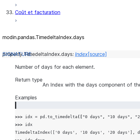
Coût et facturation
modin.pandas.TimedeltaIndex.days
property
TimedeltaIndex.
days
:
Index
[source]
Number of days for each element.
Return type
An Index with the days component of the
Examples
>>> 
idx
=
pd
.
to_timedelta
([
"0 days"
,
"10 days"
,
"2
>>> 
idx
TimedeltaIndex(['0 days', '10 days', '20 days'], d