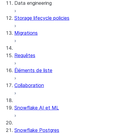
Data engineering
Snowflake Openflow
Storage lifecycle policies
Apache Iceberg™
Chargement des données
Migrations
Tables dynamiques
Tables Apache Iceberg™
Streams and tasks
Snowflake Open Catalog
Requêtes
Row timestamps
Éléments de liste
DCM Projects
Collaboration
Projets dbt sur Snowflake
Déchargement des données
Snowflake AI et ML
Snowflake Postgres