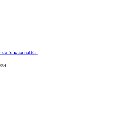
 de fonctionnalités.
èque
de Google Analytics
s de Google Analytics