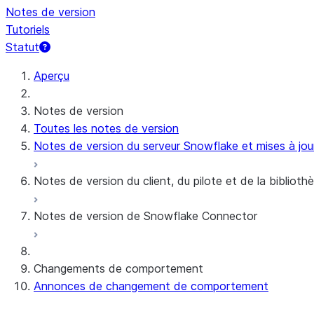
Notes de version
Tutoriels
Statut
Aperçu
Notes de version
Toutes les notes de version
Notes de version du serveur Snowflake et mises à jour
Notes de version du client, du pilote et de la biblioth
Notes de version de Snowflake Connector
Notes de version mensuelles
Versions client et politique de prise en charge
Connecteur Snowflake pour les données brutes 
Changements de comportement
Connecteur Snowflake pour les données agrégée
Annonces de changement de comportement
Snowflake Connector pour ServiceNow V2
Connecteur Snowflake pour MySQL