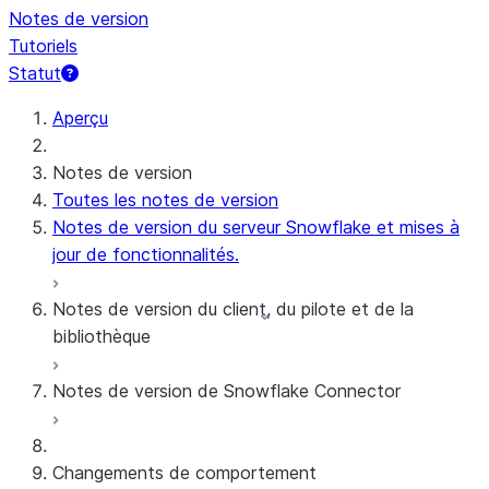
Notes de version
Tutoriels
Statut
Aperçu
Notes de version
Toutes les notes de version
Notes de version du serveur Snowflake et mises à
jour de fonctionnalités.
Notes de version du client, du pilote et de la
bibliothèque
Notes de version de Snowflake Connector
Notes de version mensuelles
Versions client et politique de prise en charge
Connecteur Snowflake pour les données brutes
Changements de comportement
de Google Analytics