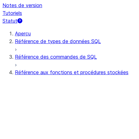
Notes de version
Tutoriels
Statut
Aperçu
Référence de types de données SQL
Référence des commandes de SQL
Référence aux fonctions et procédures stockées
Résumé des fonctions
Toutes les fonctions (par ordre alphabétiq
Agrégat
Fonctions AI
Expression au niveau du bit
Fonctions scalaires