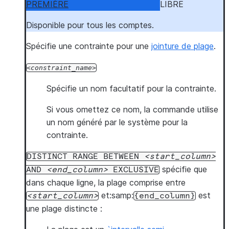
PREMIÈRE
LIBRE
Disponible pour tous les comptes.
Spécifie une contrainte pour une
jointure de plage
.
constraint_name
Spécifie un nom facultatif pour la contrainte.
Si vous omettez ce nom, la commande utilise
un nom généré par le système pour la
contrainte.
DISTINCT
RANGE
BETWEEN
start_column
spécifie que
AND
end_column
EXCLUSIVE
dans chaque ligne, la plage comprise entre
et:samp:
est
start_column
{end_column}
une plage distincte :