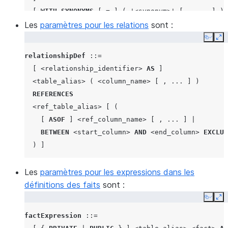
[
WITH SYNONYMS
[
=
]
(
'<synonym>'
[
,
...
]
)
Les
[
paramètres pour les relations
COMMENT
=
'<comment_about_table>'
sont :
]
Copy
Ex
relationshipDef
::=
[
<relationship_identifier>
AS
]
<table_alias>
(
<column_name>
[
,
...
]
)
REFERENCES
<ref_table_alias>
[
(
[
ASOF
]
<ref_column_name>
[
,
...
]
|
BETWEEN
<start_column>
AND
<end_column>
EXCLUS
)
]
Les
paramètres pour les expressions dans les
définitions des faits
sont :
Copy
Ex
factExpression
::=