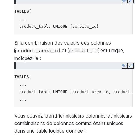
Copy
E
TABLES
(
...
product_table
UNIQUE
(
service_id
)
Si la combinaison des valeurs des colonnes
et
est unique,
product_area_id
product_id
indiquez-le :
Copy
E
TABLES
(
...
product_table
UNIQUE
(
product_area_id
,
product_i
...
Vous pouvez identifier plusieurs colonnes et plusieurs
combinaisons de colonnes comme étant uniques
dans une table logique donnée :