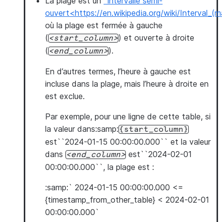
La plage est un
`intervalle semi-
ouvert<https://en.wikipedia.org/wiki/Interval_
où la plage est fermée à gauche
(
) et ouverte à droite
start_column
(
).
end_column
En d’autres termes, l’heure à gauche est
incluse dans la plage, mais l’heure à droite en
est exclue.
Par exemple, pour une ligne de cette table, si
la valeur dans:samp:
{start_column}
est``2024-01-15 00:00:00.000`` et la valeur
dans
est``2024-02-01
end_column
00:00:00.000``, la plage est :
:samp:` 2024-01-15 00:00:00.000 <=
{timestamp_from_other_table} < 2024-02-01
00:00:00.000`