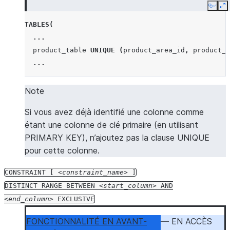
Copy
E
TABLES
(
...
product_table
UNIQUE
(
product_area_id
,
product_i
...
Note
Si vous avez déjà identifié une colonne comme
étant une colonne de clé primaire (en utilisant
PRIMARY KEY), n’ajoutez pas la clause UNIQUE
pour cette colonne.
CONSTRAINT
[
constraint_name
]
DISTINCT
RANGE
BETWEEN
start_column
AND
end_column
EXCLUSIVE
FONCTIONNALITÉ EN AVANT-
— EN ACCÈS