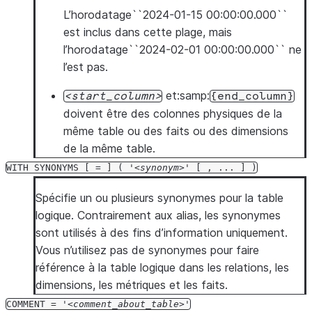
L’horodatage``2024-01-15 00:00:00.000``
est inclus dans cette plage, mais
l’horodatage``2024-02-01 00:00:00.000`` ne
l’est pas.
et:samp:
start_column
{end_column}
doivent être des colonnes physiques de la
même table ou des faits ou des dimensions
de la même table.
WITH
SYNONYMS
[
=
]
(
'
synonym
'
[
,
...
]
)
Spécifie un ou plusieurs synonymes pour la table
logique. Contrairement aux alias, les synonymes
sont utilisés à des fins d’information uniquement.
Vous n’utilisez pas de synonymes pour faire
référence à la table logique dans les relations, les
dimensions, les métriques et les faits.
COMMENT
=
'
comment_about_table
'