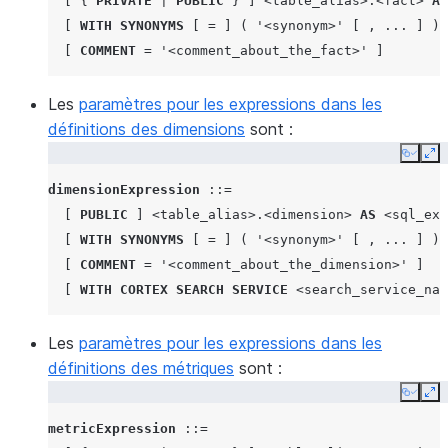
[
{
PRIVATE
|
PUBLIC
}
]
<table_alias>
.
<fact>
AS
[
WITH SYNONYMS
[
=
]
(
'<synonym>'
[
,
...
]
)
[
COMMENT
=
'<comment_about_the_fact>'
]
Les
paramètres pour les expressions dans les
définitions des dimensions
sont :
Copy
Ex
dimensionExpression
::=
[
PUBLIC
]
<table_alias>
.
<dimension>
AS
<sql_exp
[
WITH SYNONYMS
[
=
]
(
'<synonym>'
[
,
...
]
)
[
COMMENT
=
'<comment_about_the_dimension>'
]
[
WITH
CORTEX SEARCH SERVICE
<search_service_nam
Les
paramètres pour les expressions dans les
définitions des métriques
sont :
Copy
Ex
metricExpression
::=