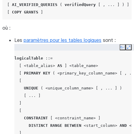
[
AI_VERIFIED_QUERIES
(
verifiedQuery
[
,
...
]
)
]
[
COPY
GRANTS
]
où :
Les
paramètres pour les tables logiques
sont :
Copy
Ex
logicalTable
::=
[
<table_alias>
AS
]
<table_name>
[
PRIMARY KEY
(
<primary_key_column_name>
[
,
..
[
UNIQUE
(
<unique_column_name>
[
,
...
]
)
[
...
]
]
[
CONSTRAINT
[
<constraint_name>
]
DISTINCT
RANGE
BETWEEN
<start_column>
AND
<e
]