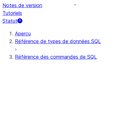
Notes de version
Tutoriels
Statut
Aperçu
Référence de types de données SQL
Référence des commandes de SQL
Syntaxe de requête
Opérateurs de requêtes
DDL général
DML général
Toutes les commandes (par ordre