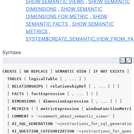
SHOW SEMANTIC VIEWS
,
SHOW SEMANTIC
DIMENSIONS
,
SHOW SEMANTIC
DIMENSIONS FOR METRIC
,
SHOW
SEMANTIC FACTS
,
SHOW SEMANTIC
METRICS
,
SYSTEM$CREATE_SEMANTIC_VIEW_FROM_Y
Syntaxe
Copy
Ex
CREATE
[
OR
REPLACE
]
SEMANTIC VIEW
[
IF
NOT
EXISTS
]
<
TABLES
(
logicalTable
[
,
...
]
)
[
RELATIONSHIPS
(
relationshipDef
[
,
...
]
)
]
[
FACTS
(
factExpression
[
,
...
]
)
]
[
DIMENSIONS
(
dimensionExpression
[
,
...
]
)
]
[
METRICS
(
{
metricExpression
|
windowFunctionMetric
[
COMMENT
=
'<comment_about_semantic_view>'
]
[
AI_SQL_GENERATION
'<instructions_for_sql_generation
[
AI_QUESTION_CATEGORIZATION
'<instructions_for_quest