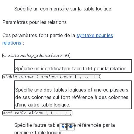
Spécifie un commentaire sur la table logique.
Paramètres pour les relations
Ces paramètres font partie de la
syntaxe pour les
relations
:
relationship_identifier
AS
Spécifie un identificateur facultatif pour la relation.
table_alias
(
column_name
[
,
...
]
)
Spécifie une des tables logiques et une ou plusieurs
de ses colonnes qui font référence à des colonnes
d’une autre table logique.
ref_table_alias
[
(
...
)
]
Spécifie l’autre table logique référencée par la
See more
See more
See more
See more
See more
See more
See more
See more
See more
See more
See more
See more
See more
See more
Show less
Show less
Show less
Show less
Show less
Show less
Show less
Show less
Show less
Show less
Show less
Show less
Show less
Show less
première table logique.