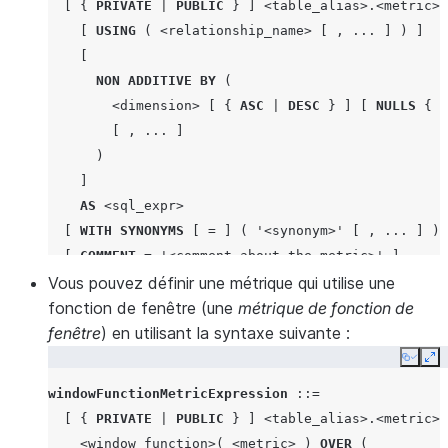
[
{
PRIVATE
|
PUBLIC
}
]
<table_alias>
.
<metric>
[
USING
(
<relationship_name>
[
,
...
]
)
]
[
NON ADDITIVE
BY
(
<dimension>
[
{
ASC
|
DESC
}
]
[
NULLS
{
F
[
,
...
]
)
]
AS
<sql_expr>
[
WITH SYNONYMS
[
=
]
(
'<synonym>'
[
,
...
]
)
[
COMMENT
=
'<comment_about_the_metric>'
]
Vous pouvez définir une métrique qui utilise une
fonction de fenêtre (une
métrique de fonction de
fenêtre
) en utilisant la syntaxe suivante :
Copy
Ex
windowFunctionMetricExpression
::=
[
{
PRIVATE
|
PUBLIC
}
]
<table_alias>
.
<metric>
<window_function>
(
<metric>
)
OVER
(