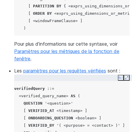
[
PARTITION
BY
{
<exprs_using_dimensions_or_
[
ORDER
BY
<exprs_using_dimensions_or_metric
[
<windowFrameClause>
]
)
Pour plus d’informations sur cette syntaxe, voir
Paramètres pour les métriques de la fonction de
fenêtre
.
Les
paramètres pour les requêtes vérifiées
sont :
Copy
Ex
verifiedQuery
::=
<verified_query_name>
AS
(
QUESTION
'<question>'
[
VERIFIED_AT
<timestamp>
]
[
ONBOARDING_QUESTION
<boolean>
]
[
VERIFIED_BY
'( <purpose> = <contact> )'
]