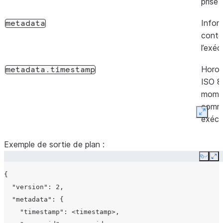
prise 
        {

          "kind": <kind>,

Infor
metadata
          "attribute_name": <attribute_name>,

conte
          "value": <value>,

l’exéc
          "changes": [

            {

Horo
metadata.timestamp
              "kind": <kind>,

ISO 8
              "attribute_name": <attribute_name>,

momen
              "value": <value>

comm
            }

Expan
exécu
          ]

Identi
        }

metadata.query_id
Exemple de sortie de plan :
unique
      ]

Copy
Ex
requêt
    }

{

produi
  ]

  "version": 2,

Nom 
  "metadata": {

metadata.project_name
l’obje
    "timestamp": <timestamp>,
