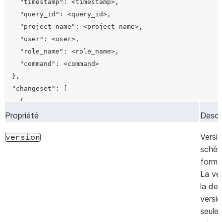
    "timestamp": <timestamp>,

    "query_id": <query_id>,

    "project_name": <project_name>,

    "user": <user>,

    "role_name": <role_name>,

    "command": <command>

  },

  "changeset": [

    {

      "type": <type>,

Propriété
Descr
      "object_id": {

Versi
version
        "domain": <domain>,

sché
        "name": <name>,

forma
        "fqn": <fqn>,

La ve
        "database": <database>,

la der
        "schema": <schema>

versio
      },

seule 
      "changes": [
