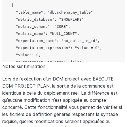
Nom de la fonction de
modif
metric_name
    {

métrique des données (par
exemp
      "table_name": "db.schema.my_table",

exemple,
,
NULL_COUNT
colu
      "metric_database": "SNOWFLAKE",

,
).
MIN
UNIQUE_COUNT
cons
      "metric_schema": "CORE",

priv
      "metric_name": "NULL_COUNT",

Nom de l’attente tel que
expectation_name
expe
      "expectation_name": "no_nulls_in_id",

défini dans le projet.
Prése
      "expectation_expression": "value = 0",

uniqu
      "value": 0,

Expression booléenne par
expectation_expression
lorsq
      "expectation_violated": false,

rapport à laquelle la valeur
Notes sur l’utilisation
coll
      "column_names": ["ID"]

de la métrique est évaluée
    },

(par exemple,
Lors de l’exécution d’un DCM project avec EXECUTE
value
=
Étique
changeset[].changes[].id_label
    {

,``value >= 0``).
DCM PROJECT PLAN, la sortie de la commande est
0
pour i
      "table_name": "db.schema.my_table",

identique à celle du déploiement réel. La différence est
éléme
Résultat de l’évaluation de
      "metric_database": "SNOWFLAKE",

value
qu’aucune modification n’est appliquée au compte
collec
la fonction de métrique
      "metric_schema": "CORE",

concerné. Cette fonctionnalité vous permet de vérifier si
exemp
des données. Présente
      "metric_name": "UNIQUE_COUNT",

les fichiers de définition générés respectent la syntaxe
Prése
uniquement lorsque
      "expectation_name": "unique_id_check",

requise, quelles modifications seraient appliquées au
uniqu
      "expectation_expression": "value >= 100",

expectation_violated