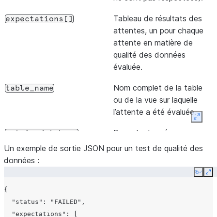
      "changes": []

La nou
changeset[].changes[].value
Tableau de résultats des
    }

expectations[]
de l’a
attentes, un pour chaque
  ]

Prése
attente en matière de
kind
qualité des données
chan
évaluée.
Valeur
changeset[].changes[].prev_value
Nom complet de la table
table_name
précé
ou de la vue sur laquelle
l’attr
l’attente a été évaluée.
modif
Expan
Prése
Base de données
metric_database
uniqu
contenant la fonction de
Un exemple de sortie JSON pour un test de qualité des
lorsq
métrique des données.
données :
chan
Copy
Ex
Schéma contenant la
metric_schema
Nom d
changeset[].changes[].collection_name
fonction de métrique des
{

collec
données.
  "status": "FAILED",

cours
  "expectations": [
