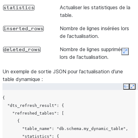
DROP
        "schema": "ANALYTICS"

Actualiser les statistiques de la
statistics
      },

Identi
changeset[].object_id
table.
      "changes": [

cible.
        {

Nombre de lignes insérées lors
inserted_rows
          "kind": "changed",

Le ty
changeset[].object_id.domain
de l’actualisation.
          "attribute_name": "warehouse_size",

Snowf
          "value": "SMALL",

Nombre de lignes supprimées
deleted_rows
Expan
Nom d
changeset[].object_id.name
          "prev_value": "XSMALL"

lors de l’actualisation.
        },

Nom 
changeset[].object_id.fqn
Horodatage ISO 8601
data_timestamp
Un exemple de sortie JSON pour l’actualisation d’une
        {

l’objet
représentant le niveau
table dynamique :
          "kind": "collection",

d’actualisation ponctuel des
          "collection_name": "columns",

Copy
Ex
Base 
changeset[].object_id.database
données après l’actualisation.
          "id_label": "name",

conten
{

          "changes": [

Omis 
  "dts_refresh_result": {

            {

objet
    "refreshed_tables": [

              "kind": "added",

du co
      {

              "item_id": "DISCOUNT_AMOUNT",

        "table_name": "db.schema.my_dynamic_table",

              "changes": [

Sché
changeset[].object_id.schema
        "statistics": {
