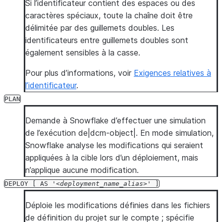
Si l’identificateur contient des espaces ou des
PREVIEW
<fully_qualified_table_object_name>
caractères spéciaux, toute la chaîne doit être
USING
CONFIGURATION
<config_name>
délimitée par des guillemets doubles. Les
FROM
'<source_files_path>'
identificateurs entre guillemets doubles sont
également sensibles à la casse.
Pour plus d’informations, voir
Exigences relatives à
l’identificateur
.
PLAN
Demande à Snowflake d’effectuer une simulation
de l’exécution de|dcm-object|. En mode simulation,
Snowflake analyse les modifications qui seraient
appliquées à la cible lors d’un déploiement, mais
n’applique aucune modification.
DEPLOY
[
AS
'
deployment_name_alias
'
]
Déploie les modifications définies dans les fichiers
de définition du projet sur le compte ; spécifie