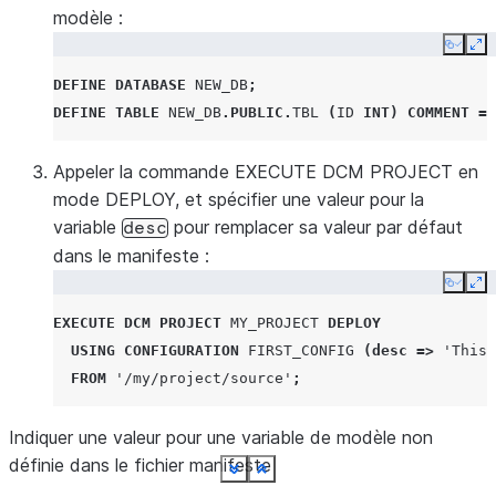
modèle :
Copy
Ex
DEFINE
DATABASE
NEW_DB
;
DEFINE
TABLE
NEW_DB
.
PUBLIC
.
TBL
(
ID
INT
)
COMMENT
=
Appeler la commande EXECUTE DCM PROJECT en
mode DEPLOY, et spécifier une valeur pour la
variable
pour remplacer sa valeur par défaut
desc
dans le manifeste :
Copy
Ex
EXECUTE
DCM PROJECT
MY_PROJECT
DEPLOY
USING
CONFIGURATION
FIRST_CONFIG
(
desc
=>
'This 
FROM
'/my/project/source'
;
Indiquer une valeur pour une variable de modèle non
définie dans le fichier manifeste
See more
See more
See more
See more
See more
See more
See more
See more
See more
See more
See more
See more
See more
See more
Show less
Show less
Show less
Show less
Show less
Show less
Show less
Show less
Show less
Show less
Show less
Show less
Show less
Show less