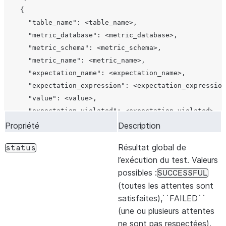
            },

    {

possi
            {

      "table_name": <table_name>,

chan
              "kind": "removed",

      "metric_database": <metric_database>,

unse
              "item_id": "LEGACY_FLAG"

      "metric_schema": <metric_schema>,

coll
            }

      "metric_name": <metric_name>,

valeu
          ]

      "expectation_name": <expectation_name>,

déter
        }

      "expectation_expression": <expectation_expression
clés 
      ]

      "value": <value>,

dans l
    },

      "expectation_violated": <expectation_violated>,

    {

      "column_names": <column_names>

Nom d
Propriété
Description
changeset[].changes[].attribute_name
      "type": "DROP",

    }

en co
      "object_id": {

Résultat global de
status
  ]

défini
        "domain": "VIEW",

l’exécution du test. Valeurs
modif
        "name": "OLD_REPORT_VIEW",

possibles :
SUCCESSFUL
Prése
        "fqn": "MY_DB.ANALYTICS.OLD_REPORT_VIEW",

(toutes les attentes sont
kind
        "database": "MY_DB",

satisfaites),``FAILED``
chan
        "schema": "ANALYTICS"

(une ou plusieurs attentes
unse
      },

ne sont pas respectées).