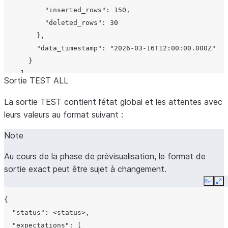
                {

conten
          "inserted_rows": 150,

                  "kind": "set",

Omis 
          "deleted_rows": 30

                  "attribute_name": "data_type",

objet
        },

                  "value": "NUMBER(10,2)"

de la
        "data_timestamp": "2026-03-16T12:00:00.000Z"

                }

donné
      }

              ]

nivea
    ]

Sortie TEST ALL
            },

compt
  }

            {

La sortie TEST contient l’état global et les attentes avec
Un ta
changeset[].changes
              "kind": "modified",

leurs valeurs au format suivant :
descr
              "item_id": "ORDER_STATUS",

chan
              "changes": [

Note
détail
                {

modif
Au cours de la phase de prévisualisation, le format de
                  "kind": "changed",

d’attr
sortie exact peut être sujet à changement.
                  "attribute_name": "data_type",

spécif
                  "value": "VARCHAR(50)",

Copy
Ex
                  "prev_value": "VARCHAR(20)"

{

Le ty
changeset[].changes[].kind
                }

  "status": <status>,

modif
              ]

  "expectations": [

Valeu