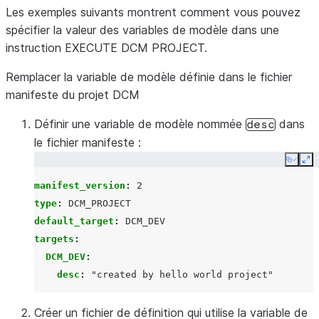
Les exemples suivants montrent comment vous pouvez
Prése
spécifier la valeur des variables de modèle dans une
élém
instruction EXECUTE DCM PROJECT.
et
mo
Toujo
Remplacer la variable de modèle définie dans le fichier
pour 
manifeste du projet DCM
remo
Définir une variable de modèle nommée
dans
desc
le fichier manifeste :
Copy
Ex
manifest_version
:
2
type
:
DCM_PROJECT
default_target
:
DCM_DEV
targets
:
DCM_DEV
:
desc
:
"created
by
hello
world
project"
Créer un fichier de définition qui utilise la variable de