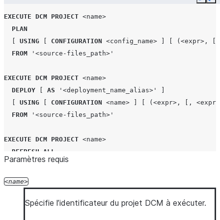
Copy
Ex
EXECUTE
DCM PROJECT
<name>
PLAN
[
USING
[
CONFIGURATION
<config_name>
]
[
(
<expr>
,
[,
FROM
'<source-files_path>'
EXECUTE
DCM PROJECT
<name>
DEPLOY
[
AS
'<deployment_name_alias>'
]
[
USING
[
CONFIGURATION
<name>
]
[
(
<expr>
,
[,
<expr>
FROM
'<source-files_path>'
EXECUTE
DCM PROJECT
<name>
REFRESH
ALL
Paramètres requis
EXECUTE
DCM PROJECT
<name>
name
TEST
ALL
Spécifie l’identificateur du projet DCM à exécuter.
EXECUTE
DCM PROJECT
<name>