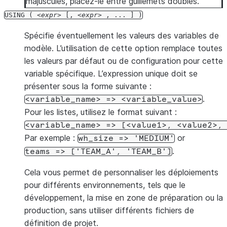
majuscules, placez-le entre guillemets doubles.
USING
(
expr
[,
expr
,
...
]
)
Spécifie éventuellement les valeurs des variables de
modèle. L’utilisation de cette option remplace toutes
les valeurs par défaut ou de configuration pour cette
variable spécifique. L’expression unique doit se
présenter sous la forme suivante :
.
<variable_name>
=>
<variable_value>
Pour les listes, utilisez le format suivant :
<variable_name>
=>
[<value1>,
<value2>,
Par exemple :
or
wh_size
=>
'MEDIUM'
.
teams
=>
['TEAM_A',
'TEAM_B']
Cela vous permet de personnaliser les déploiements
pour différents environnements, tels que le
développement, la mise en zone de préparation ou la
production, sans utiliser différents fichiers de
définition de projet.