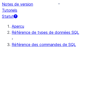
Notes de version
Tutoriels
Statut
Aperçu
Référence de types de données SQL
Référence des commandes de SQL
Syntaxe de requête
Opérateurs de requêtes
DDL général
DML général
Toutes les commandes (par ordre