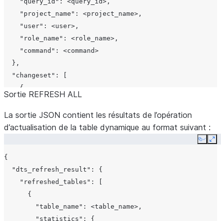
DCM.
    "query_id": <query_id>,

    "project_name": <project_name>,

Nom 
metadata.user
    "user": <user>,

l’utili
    "role_name": <role_name>,

exécu
    "command": <command>

comm
  },

  "changeset": [

Rôle a
metadata.role_name
    {

pour 
Sortie REFRESH ALL
      "type": "CREATE",

comm
      "object_id": {

La sortie JSON contient les résultats de l’opération
        "domain": "TABLE",

La co
d’actualisation de la table dynamique au format suivant :
metadata.command
        "name": "CUSTOMER_SUMMARY",

a été
Copy
Ex
        "fqn": "MY_DB.ANALYTICS.CUSTOMER_SUMMARY",

PLAN
{

        "database": "MY_DB",

DEPL
  "dts_refresh_result": {

        "schema": "ANALYTICS"

    "refreshed_tables": [

Un ta
changeset
      },

      {

d’ent
      "changes": [

        "table_name": <table_name>,

modif
        {

        "statistics": {
