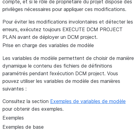
compte, et si le rôle de propriétaire du projet dispose des
certa
      "value": null,

est``false``.
privilèges nécessaires pour appliquer ces modifications.
collec
      "expectation_violated": true,

Si l’attente a été respectée
expectation_violated
Pour éviter les modifications involontaires et détecter les
      "column_names": ["ID"]

Un ta
changeset[].changes[].changes
ou non.
si la valeur
true
erreurs, exécutez toujours EXECUTE DCM PROJECT
    }

imbri
de la métrique ne satisfait
PLAN avant de déployer un DCM project.
  ]

descr
pas l’expression d’attente ;
Prise en charge des variables de modèle
d’élé
dans le cas
false
collec
Les variables de modèle permettent de choisir de manière
contraire.
Prése
dynamique le contenu des fichiers de définitions
uniqu
Tableau de noms de
column_names
paramétrés pendant l’exécution DCM project. Vous
lorsq
colonnes sur lesquels la
pouvez utiliser les variables de modèle des manières
fonction de métrique des
coll
suivantes :
données a été évaluée.
Type 
changeset[].changes[].changes[].kind
Consultez la section
Exemples de variables de modèle
modif
pour obtenir des exemples.
appor
Exemples
l’élém
Exemples de base
collec