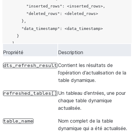
Chaqu
          "kind": "set",

          "inserted_rows": <inserted_rows>,

repré
          "attribute_name": "warehouse_size",

          "deleted_rows": <deleted_rows>

objet 
          "value": "XSMALL"

        },

ou a 
        },

        "data_timestamp": <data_timestamp>

modif
        {

      }

suppr
          "kind": "set",

    ]

table
          "attribute_name": "query",

  }

Propriété
Description
indiqu
          "value": "SELECT customer_id, SUM(amount) AS 
défini
        }

Contient les résultats de
dts_refresh_result
proje
      ]

l’opération d’actualisation de la
synch
    },

table dynamique.
avec 
    {

      "type": "ALTER",

Un tableau d’entrées, une pour
refreshed_tables[]
L’acti
changeset[].type
      "object_id": {

chaque table dynamique
pour l
        "domain": "DYNAMIC_TABLE",

actualisée.
Valeu
        "name": "ORDER_DETAILS",

possib
Nom complet de la table
        "fqn": "MY_DB.ANALYTICS.ORDER_DETAILS",

table_name
CREA
dynamique qui a été actualisée.
        "database": "MY_DB",
