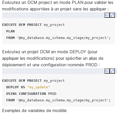
Valeu
Exécutez un DCM project en mode PLAN pour valider les
possib
modifications apportées à un projet sans les appliquer :
adde
Copy
Ex
remo
EXECUTE
DCM PROJECT
my_project
modi
PLAN
FROM
'@my_database.my_schema.my_stage/my_project'
;
Identi
changeset[].changes[].changes[].item_id
dans 
Exécutez un projet DCM en mode DEPLOY (pour
collec
appliquer les modifications) pour spécifier un alias de
être 
déploiement et une configuration nommée PROD :
ou un 
le ty
Copy
Ex
collec
EXECUTE
DCM PROJECT
my_project
DEPLOY
AS
"my_update"
Un ta
changeset[].changes[].changes[].changes
USING
CONFIGURATION
PROD
descr
FROM
'@my_database.my_schema.my_stage/my_project'
;
modif
suppl
Exemples de variables de modèle
pour 