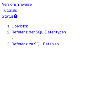
Versionshinweise
Tutorials
Status
Überblick
Referenz der SQL-Datentypen
Referenz zu SQL-Befehlen
Abfragesyntax
Abfrageoperatoren
Allgemeine DDL
Allgemeine DML
Alle Befehle (alphabetisch)