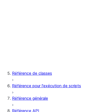
RECOMMEND_NETWORK_POLI
Notifications
SYSTEM$SEND_SNOWFLAKE_N
SYSTEM$SEND_EMAIL
Vues sémantiques
SYSTEM$CREATE_SEMANTIC_
Données synthétiques
GENERATE_SYNTHETIC_DATA
Centre de confiance
DEREGISTER_EXTENSION
REGISTER_EXTENSION
Référence de classes
Référence pour l'exécution de scripts
Référence générale
Référence API