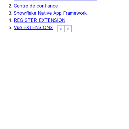
Centre de confiance
Snowflake Native App Framework
REGISTER_EXTENSION
Vue EXTENSIONS
See more
See more
See more
See more
Show less
Show less
Show less
Show less