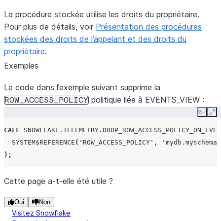
La procédure stockée utilise les droits du propriétaire.
Pour plus de détails, voir
Présentation des procédures
stockées des droits de l’appelant et des droits du
propriétaire
.
Exemples
Le code dans l’exemple suivant supprime la
politique liée à EVENTS_VIEW :
ROW_ACCESS_POLICY
Copy
Ex
CALL
SNOWFLAKE.TELEMETRY.DROP_ROW_ACCESS_POLICY_ON_EVEN
SYSTEM$REFERENCE
(
'ROW_ACCESS_POLICY'
,
'mydb.myschema.
);
Cette page a-t-elle été utile ?
Oui
Non
Visitez Snowflake