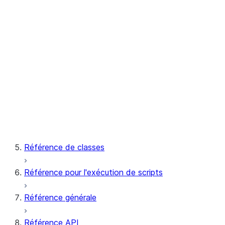
RECOMMEND_NETWORK_POLI
Notifications
SYSTEM$SEND_SNOWFLAKE_N
SYSTEM$SEND_EMAIL
Vues sémantiques
SYSTEM$CREATE_SEMANTIC_
Données synthétiques
GENERATE_SYNTHETIC_DATA
Centre de confiance
DEREGISTER_EXTENSION
REGISTER_EXTENSION
Référence de classes
Référence pour l'exécution de scripts
Référence générale
Référence API