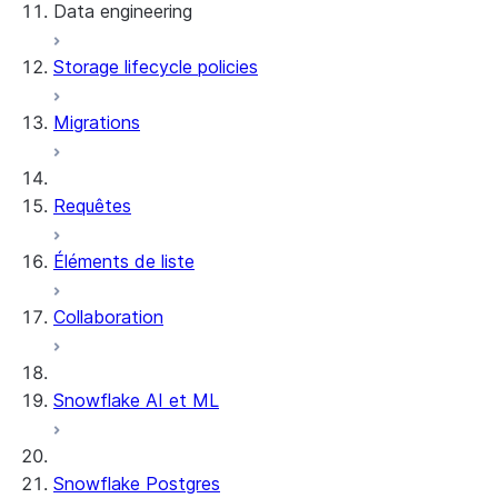
Data engineering
Snowflake Openflow
Storage lifecycle policies
Apache Iceberg™
Chargement des données
Migrations
Tables dynamiques
Tables Apache Iceberg™
Streams and tasks
Snowflake Open Catalog
Requêtes
Row timestamps
Éléments de liste
DCM Projects
Collaboration
Projets dbt sur Snowflake
Déchargement des données
Snowflake AI et ML
Snowflake Postgres