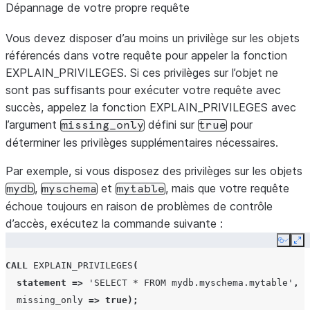
Dépannage de votre propre requête
Vous devez disposer d’au moins un privilège sur les objets
référencés dans votre requête pour appeler la fonction
EXPLAIN_PRIVILEGES. Si ces privilèges sur l’objet ne
sont pas suffisants pour exécuter votre requête avec
succès, appelez la fonction EXPLAIN_PRIVILEGES avec
l’argument
défini sur
pour
missing_only
true
déterminer les privilèges supplémentaires nécessaires.
Par exemple, si vous disposez des privilèges sur les objets
,
et
, mais que votre requête
mydb
myschema
mytable
échoue toujours en raison de problèmes de contrôle
d’accès, exécutez la commande suivante :
Copy
Ex
CALL
EXPLAIN_PRIVILEGES
(
statement
=>
'SELECT * FROM mydb.myschema.mytable'
,
missing_only
=>
true
);