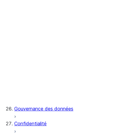
Centre de confiance
Sessions et politiques de session
Prise en charge de SCIM
Contrôle d'accès
Meilleures pratiques
Privilèges
Configuration
Résolution des problèmes
Chiffrement
Gouvernance des données
Confidentialité