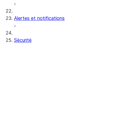
Alertes et notifications
Sécurité
Authentification
Overview of authentication
Politiques d'authentification
Authentification multifactorielle (MFA)
Authentification fédérée et SSO
Authentification par paire de clés et
rotation des paires de clés