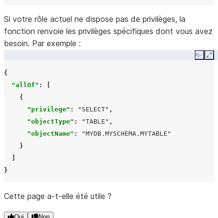
Si votre rôle actuel ne dispose pas de privilèges, la
fonction renvoie les privilèges spécifiques dont vous avez
besoin. Par exemple :
Copy
Ex
{
"allOf"
:
[
{
"privilege"
:
"SELECT"
,
"objectType"
:
"TABLE"
,
"objectName"
:
"MYDB.MYSCHEMA.MYTABLE"
}
]
}
Cette page a-t-elle été utile ?
Oui
Non