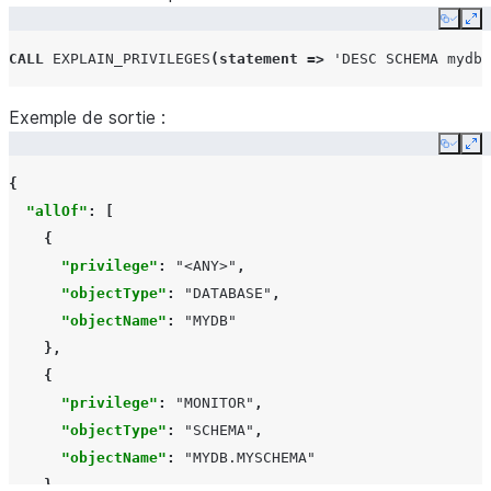
Copy
Ex
CALL
EXPLAIN_PRIVILEGES
(
statement
=>
'DESC SCHEMA mydb.
Exemple de sortie :
Copy
Ex
{
"allOf"
:
[
{
"privilege"
:
"<ANY>"
,
"objectType"
:
"DATABASE"
,
"objectName"
:
"MYDB"
},
{
"privilege"
:
"MONITOR"
,
"objectType"
:
"SCHEMA"
,
"objectName"
:
"MYDB.MYSCHEMA"
}