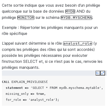
Cette sortie indique que vous avez besoin d’un privilège
]
}
quelconque sur la base de données
AND du
MYDB
privilège
sur le schéma
.
MONITOR
MYDB.MYSCHEMA
Exemple : Répertorier les privilèges manquants pour un
rôle spécifique
L’appel suivant détermine si le rôle
(y
analyst_role
compris les privilèges des rôles qui lui sont accordés)
possède les privilèges nécessaires pour exécuter
l’instruction SELECT et, si ce n’est pas le cas, renvoie les
privilèges manquants.
Copy
Ex
CALL
EXPLAIN_PRIVILEGES
(
statement
=>
'SELECT * FROM mydb.myschema.mytable'
,
missing_only
=>
true
,
for_role
=>
'analyst_role'
);