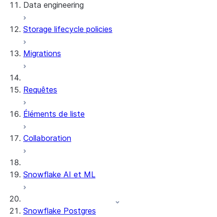
Data engineering
Snowflake Openflow
Storage lifecycle policies
Apache Iceberg™
Chargement des données
Migrations
Tables dynamiques
Tables Apache Iceberg™
Streams and tasks
Snowflake Open Catalog
Requêtes
Row timestamps
Éléments de liste
DCM Projects
Collaboration
Projets dbt sur Snowflake
Déchargement des données
Snowflake AI et ML
Snowflake Postgres