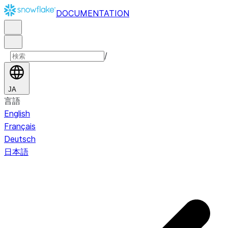
DOCUMENTATION
/
JA
言語
English
Français
Deutsch
日本語