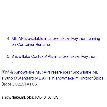
modeling
monitoring
registry
ML APIs available in snowflake-ml-python running
on Container Runtime
Snowflake Cortex APIs in snowflake-ml-python
開発者
Snowflake ML
API references
Snowflake ML
Python
Standard ML APIs in snowflake-ml-python
jobs
jobs.JOB_STATUS
snowflake.ml.jobs.JOB_STATUS