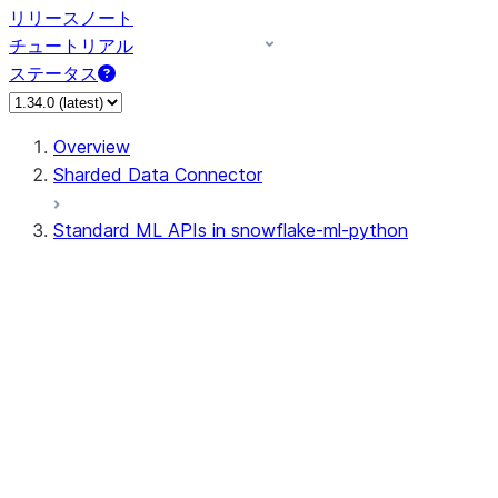
リリースノート
チュートリアル
ステータス
Overview
Sharded Data Connector
Standard ML APIs in snowflake-ml-python
data
dataset
experiment
feature_store