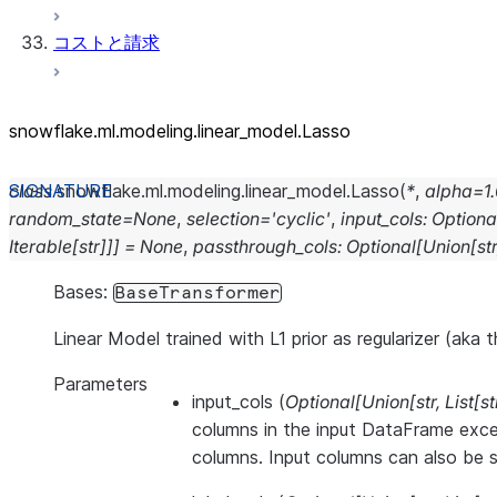
コストと請求
snowflake.ml.modeling.linear_
model.Lasso
class
snowflake.ml.modeling.linear_model.
Lasso
(
*
,
alpha
=
1
random_state
=
None
,
selection
=
'cyclic'
,
input_cols
:
Optiona
Iterable
[
str
]
]
]
=
None
,
passthrough_cols
:
Optional
[
Union
[
str
Bases:
BaseTransformer
Linear Model trained with L1 prior as regularizer (aka 
Parameters
input_cols
(
Optional
[
Union
[
str
,
List
[
st
columns in the input DataFrame exce
columns. Input columns can also be se