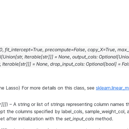
.0
,
fit_intercept
=
True
,
precompute
=
False
,
copy_X
=
True
,
max_i
l
[
Union
[
str
,
Iterable
[
str
]
]
]
=
None
,
output_cols
:
Optional
[
Unio
,
Iterable
[
str
]
]
]
=
None
,
drop_input_cols
:
Optional
[
bool
]
=
Fal
the Lasso) For more details on this class, see
sklearn.linear_
r
]
]
]
) – A string or list of strings representing column names th
pt the columns specified by label_cols, sample_weight_col, 
t after initialization with the
set_input_cols
method.