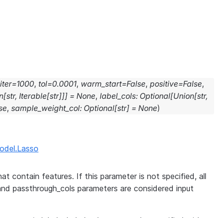
ter
=
1000
,
tol
=
0.0001
,
warm_start
=
False
,
positive
=
False
,
n
[
str
,
Iterable
[
str
]
]
]
=
None
,
label_cols
:
Optional
[
Union
[
str
,
se
,
sample_weight_col
:
Optional
[
str
]
=
None
)
model.Lasso
at contain features. If this parameter is not specified, all
and passthrough_cols parameters are considered input