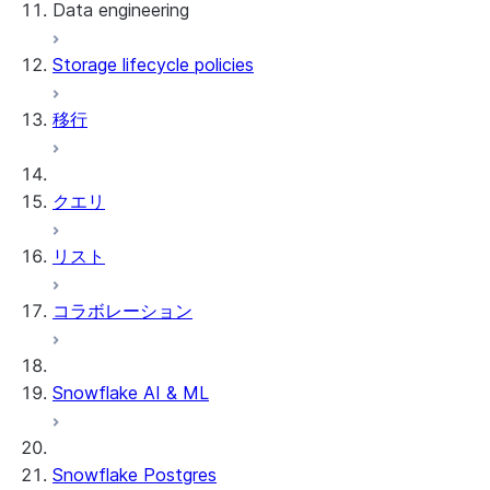
Data engineering
Snowflake Openflow
Storage lifecycle policies
Apache Iceberg™
データのロード
移行
動的テーブル
Apache Iceberg™ Tables
Streams and tasks
Snowflake Open Catalog
クエリ
Row timestamps
リスト
DCM Projects
コラボレーション
Snowflakeでのdbtプロジェクト
データのアンロード
Snowflake AI & ML
Snowflake Postgres