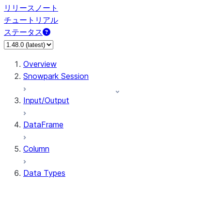
リリースノート
チュートリアル
ステータス
Overview
Snowpark Session
Input/Output
DataFrame
Column
Data Types
types.ArrayType
types.BinaryType