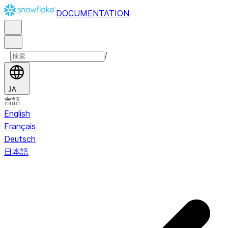
DOCUMENTATION
/
JA
言語
English
Français
Deutsch
日本語