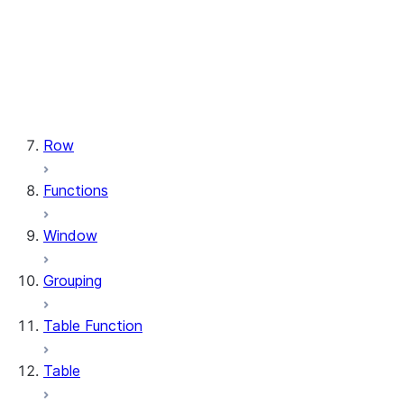
types.StructField
types.StructType
types.TimeType
types.TimestampType
types.Variant
types.VariantType
Row
Functions
Window
Grouping
Table Function
Table