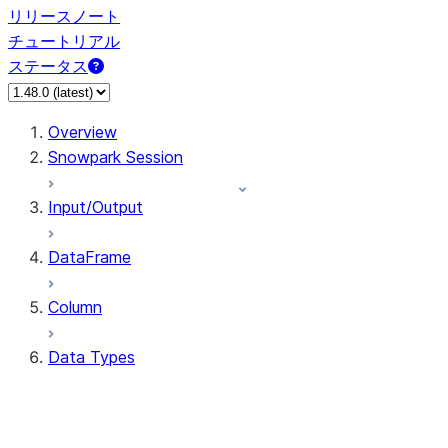
リリースノート
チュートリアル
ステータス
Overview
Snowpark Session
Input/Output
DataFrame
Column
Data Types
types.ArrayType
types.BinaryType