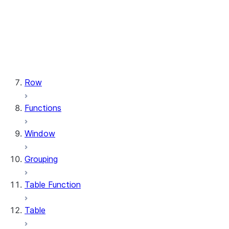
types.StructField
types.StructType
types.TimeType
types.TimestampType
types.Variant
types.VariantType
Row
Functions
Window
Grouping
Table Function
Table