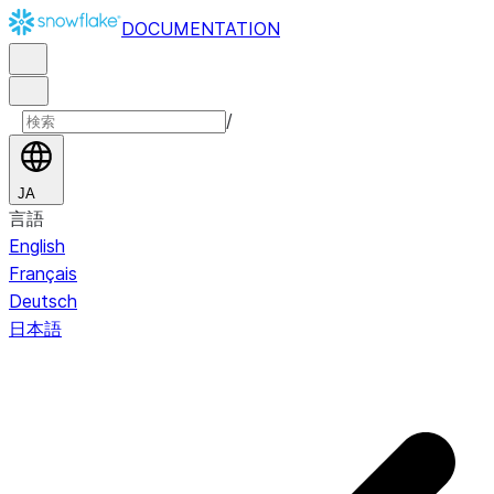
DOCUMENTATION
/
JA
言語
English
Français
Deutsch
日本語