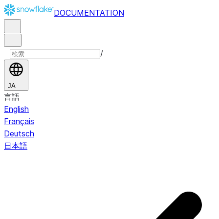
DOCUMENTATION
/
JA
言語
English
Français
Deutsch
日本語