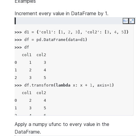
Examples
Increment every value in DataFrame by 1.
Copy
E
>>> 
d1
=
{
'col1'
:
[
1
,
2
,
3
],
'col2'
:
[
3
,
4
,
5
]}
>>> 
df
=
pd
.
DataFrame
(
data
=
d1
)
>>> 
df
   col1  col2
0     1     3
1     2     4
2     3     5
>>> 
df
.
transform
(
lambda
x
:
x
+
1
,
axis
=
1
)
   col1  col2
0     2     4
1     3     5
2     4     6
Apply a numpy ufunc to every value in the
DataFrame.