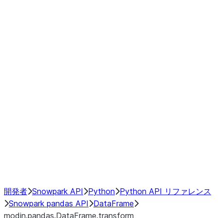
Window
GroupBy
Resampling
Interoperability with third party libraries
Hybrid Execution
NumPy Interoperability
Performance Recommendations
開発者
Snowpark API
Python
Python API リファレンス
Snowpark pandas API
DataFrame
modin.pandas.DataFrame.transform