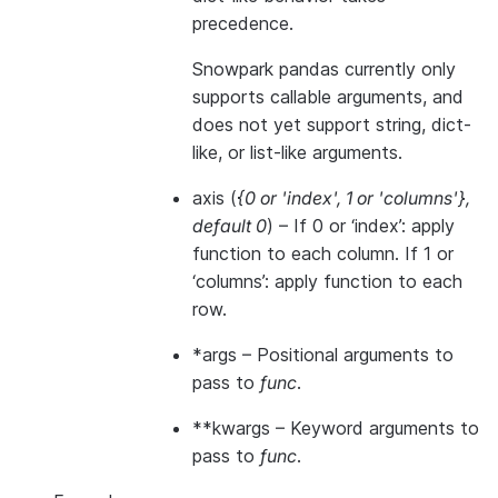
precedence.
Snowpark pandas currently only
supports callable arguments, and
does not yet support string, dict-
like, or list-like arguments.
axis
(
{0
or
'index'
,
1
or
'columns'}
,
default 0
) – If 0 or ‘index’: apply
function to each column. If 1 or
‘columns’: apply function to each
row.
*args
– Positional arguments to
pass to
func
.
**kwargs
– Keyword arguments to
pass to
func
.