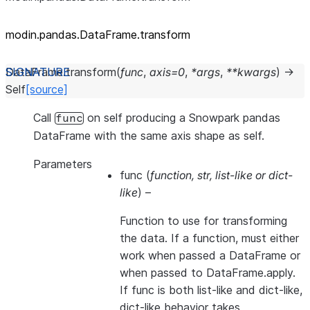
modin.pandas.DataFrame.transform
DataFrame.
transform
(
func
,
axis
=
0
,
*
args
,
**
kwargs
)
→
Self
[source]
Call
on self producing a Snowpark pandas
func
DataFrame with the same axis shape as self.
Parameters
func
(
function
,
str
,
list-like
or
dict-
like
) –
Function to use for transforming
the data. If a function, must either
work when passed a DataFrame or
when passed to DataFrame.apply.
If func is both list-like and dict-like,
dict-like behavior takes