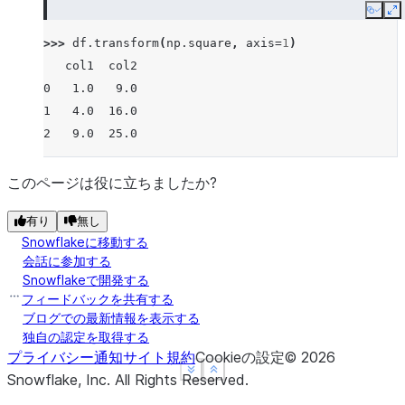
Copy
E
>>> 
df
.
transform
(
np
.
square
,
axis
=
1
)
   col1  col2
0   1.0   9.0
1   4.0  16.0
2   9.0  25.0
このページは役に立ちましたか?
有り
無し
Snowflakeに移動する
会話に参加する
Snowflakeで開発する
フィードバックを共有する
ブログでの最新情報を表示する
独自の認定を取得する
プライバシー通知
サイト規約
Cookieの設定
©
2026
See more
See more
Show less
Show less
Snowflake, Inc.
All Rights Reserved
.