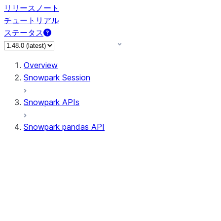
リリースノート
チュートリアル
ステータス
Overview
Snowpark Session
Snowpark APIs
Snowpark pandas API
All supported APIs
Session
Input/Output