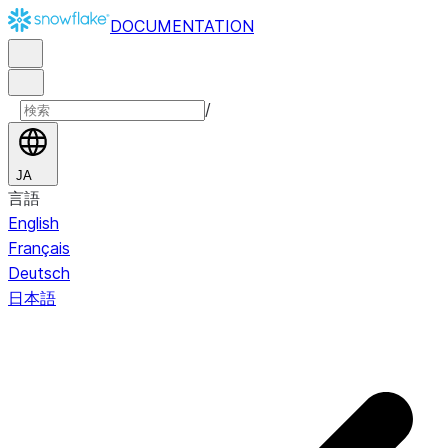
DOCUMENTATION
/
JA
言語
English
Français
Deutsch
日本語