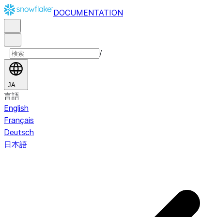
DOCUMENTATION
/
JA
言語
English
Français
Deutsch
日本語