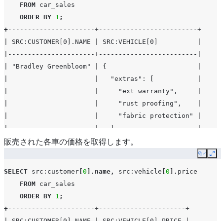
FROM
car_sales
ORDER
BY
1
;
+
----------------------+-------------------------+
| SRC:CUSTOMER[0].NAME | SRC:VEHICLE[0]          |
|----------------------+-------------------------|
| "Bradley Greenbloom" | {                       |
|                      |   "extras": [           |
|                      |     "ext warranty",     |
|                      |     "rust proofing",    |
|                      |     "fabric protection" |
|                      |   ],                    |
|                      |   "make": "Toyota",     |
販売された各車の価格を取得します。
|                      |   "model": "Camry",     |
Copy
Ex
|                      |   "price": "23500",     |
SELECT
src
:customer
[
0
].
name
,
src
:vehicle
[
0
].
price
|                      |   "year": "2017"        |
FROM
car_sales
|                      | }                       |
ORDER
BY
1
;
| "Joyce Ridgely"      | {                       |
+
----------------------+----------------------+
|                      |   "extras": [           |
| SRC:CUSTOMER[0].NAME | SRC:VEHICLE[0].PRICE |