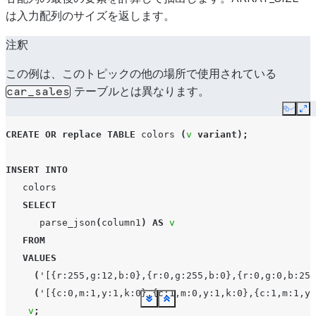
は入力配列のサイズを返します。
注釈
この例は、このトピックの他の場所で使用されている
テーブルとは異なります。
car_sales
Copy
Ex
CREATE
OR
replace
TABLE
colors
(
v
variant
);
INSERT
INTO
colors
SELECT
parse_json
(
column1
)
AS
v
FROM
VALUES
(
'[{r:255,g:12,b:0},{r:0,g:255,b:0},{r:0,g:0,b:255
(
'[{c:0,m:1,y:1,k:0},{c:1,m:0,y:1,k:0},{c:1,m:1,y:
See more
See more
See more
See more
See more
See more
See more
See more
See more
See more
See more
See more
See more
See more
See more
See more
See more
See more
See more
See more
See more
See more
See more
See more
See more
See more
See more
See more
See more
See more
See more
Show less
Show less
Show less
Show less
Show less
Show less
Show less
Show less
Show less
Show less
Show less
Show less
Show less
Show less
Show less
Show less
Show less
Show less
Show less
Show less
Show less
Show less
Show less
Show less
Show less
Show less
Show less
Show less
Show less
Show less
Show less
v
;