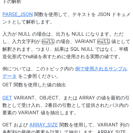
トの解析
| Honda  | Civic | paint protection  |
| Toyota | Camry | ext warranty      |
PARSE_JSON
関数を使用して、テキストを JSON ドキュメ
| Toyota | Camry | fabric protection |
ントとして解析します。
| Toyota | Camry | rust proofing     |
+
--------+-------+-------------------+
入力が NULL の場合は、出力も NULL になります。ただ
し、入力文字列が
の場合、VARIANT
値として
null
null
解釈されます。つまり、結果は SQL NULL ではなく、半構
造化形式でnull値を表すために使用される実際の値です。
例については、このトピック内の
例で使用されるサンプル
データ
をご参照ください。
GET 関数を使用した値の抽出
GET
VARIANT、OBJECT、または ARRAY の値を最初の引
数として受け入れ、2番目の引数として提供されたパス内の
要素の VARIANT 値を抽出します。
GET および
ARRAY_SIZE
関数を使用して、VARIANT 列の
各配列の最後の要素を計算して抽出します。ARRAY_SIZE