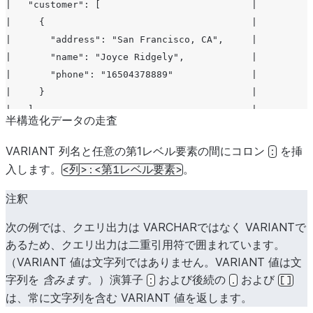
|   "customer": [                           |
}'
),
|     {                                     |
(
'{ 
|       "address": "San Francisco, CA",     |
    "date" : "2017-04-28", 
|       "name": "Joyce Ridgely",            |
    "dealership" : "Tindel Toyota",
|       "phone": "16504378889"              |
    "salesperson" : {
|     }                                     |
      "id": "274",
|   ],                                      |
      "name": "Greg Northrup"
半構造化データの走査
|   "date": "2017-04-28",                   |
    },
|   "dealership": "Valley View Auto Sales", |
VARIANT 列名と任意の第1レベル要素の間にコロン
を挿
:
    "customer" : [
|   "salesperson": {                        |
入します。
。
<列>:<第1レベル要素>
      {"name": "Bradley Greenbloom", "phone": "12127593
|     "id": "55",                           |
    ],
|     "name": "Frank Beasley"               |
注釈
    "vehicle" : [
|   },                                      |
      {"make": "Toyota", "model": "Camry", "year": "201
次の例では、クエリ出力は VARCHARではなく VARIANTで
|   "vehicle": [                            |
    ]
あるため、クエリ出力は二重引用符で囲まれています。
|     {                                     |
}'
)
v
;
（VARIANT 値は文字列ではありません。VARIANT 値は文
|       "extras": [                         |
字列を
含みます
。）演算子
および後続の
および
:
.
[]
|         "ext warranty",                   |
は、常に文字列を含む VARIANT 値を返します。
|         "paint protection"                |