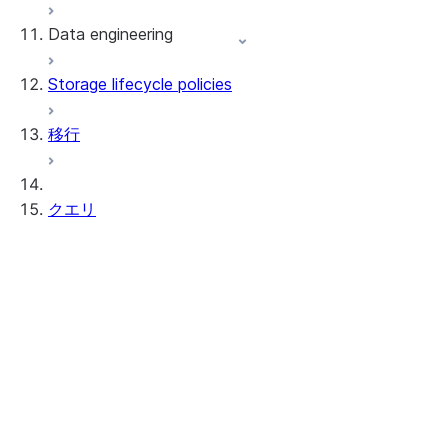
Data engineering
Snowflake Openflow
Storage lifecycle policies
Apache Iceberg™
データのロード
移行
動的テーブル
Apache Iceberg™ Tables
Streams and tasks
Snowflake Open Catalog
クエリ
Row timestamps
DCM Projects
結合
Snowflakeでのdbtプロジェクト
サブクエリ
階層データのクエリ
データのアンロード
共通テーブル式（CTE）
半構造化データのクエリ
全文検索を使用する
実行時に SQL を構築する