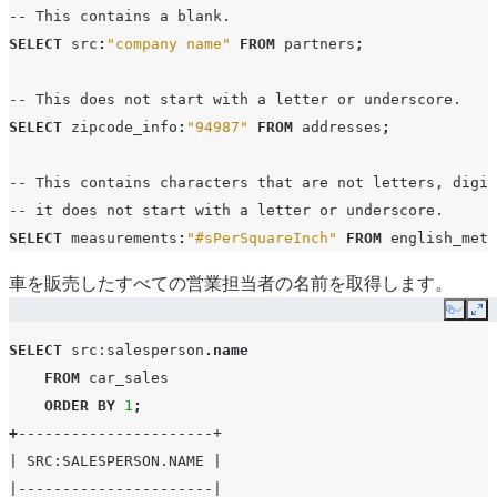
-- This contains a blank.
SELECT
src
:
"company name"
FROM
partners
;
-- This does not start with a letter or underscore.
SELECT
zipcode_info
:
"94987"
FROM
addresses
;
-- This contains characters that are not letters, digit
-- it does not start with a letter or underscore.
SELECT
measurements
:
"#sPerSquareInch"
FROM
english_metr
車を販売したすべての営業担当者の名前を取得します。
Copy
Ex
SELECT
src
:salesperson
.
name
FROM
car_sales
ORDER
BY
1
;
+
----------------------+
| SRC:SALESPERSON.NAME |
|----------------------|