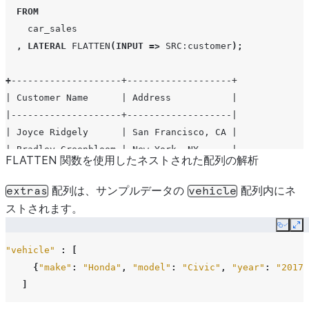
FROM
car_sales
,
LATERAL
FLATTEN
(
INPUT
=>
SRC
:customer
);
+
--------------------+-------------------+
| Customer Name      | Address           |
|--------------------+-------------------|
| Joyce Ridgely      | San Francisco, CA |
| Bradley Greenbloom | New York, NY      |
FLATTEN 関数を使用したネストされた配列の解析
+
--------------------+-------------------+
配列は、サンプルデータの
配列内にネ
extras
vehicle
ストされます。
Copy
Ex
"vehicle"
:
[
{
"make"
:
"Honda"
,
"model"
:
"Civic"
,
"year"
:
"2017"
]