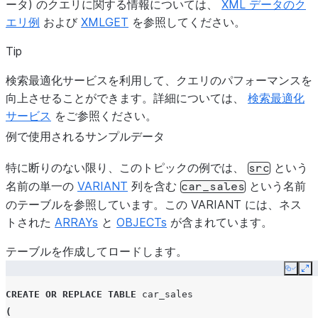
ータ) のクエリに関する情報については、
XML データのク
エリ例
および
XMLGET
を参照してください。
Tip
検索最適化サービスを利用して、クエリのパフォーマンスを
向上させることができます。詳細については、
検索最適化
サービス
をご参照ください。
例で使用されるサンプルデータ
特に断りのない限り、このトピックの例では、
という
src
名前の単一の
VARIANT
列を含む
という名前
car_sales
のテーブルを参照しています。この VARIANT には、ネス
トされた
ARRAYs
と
OBJECTs
が含まれています。
テーブルを作成してロードします。
Copy
Ex
CREATE
OR
REPLACE
TABLE
car_sales
(