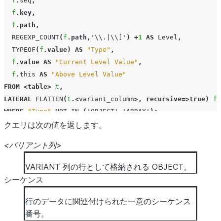
f
.
seq
,
f
.
key
,
f
.
path
,
REGEXP_COUNT
(
f
.
path
,
'\\.|\\['
)
+
1
AS
Level
,
TYPEOF
(
f
.
value
)
AS
"Type"
,
f
.
value
AS
"Current Level Value"
,
f
.
this
AS
"Above Level Value"
FROM
<
table
>
t
,
LATERAL
FLATTEN
(
t
.<
variant_column
>,
recursive
=>
true
)
f
WHERE
"Type"
NOT IN
(
'OBJECT'
,
'ARRAY'
);
クエリは次の値を返します。
<バリアント列>
VARIANT 列の行として格納される OBJECT。
シーケンス
行のデータに関連付けられた一意のシーケンス
番号。