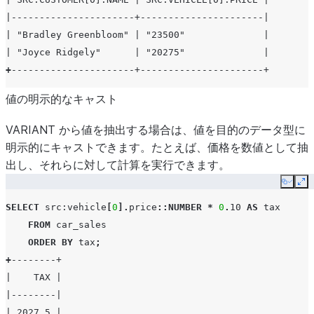
|                      |     "ext warranty",     |
|----------------------+----------------------|
|                      |     "paint protection"  |
| "Bradley Greenbloom" | "23500"              |
|                      |   ],                    |
| "Joyce Ridgely"      | "20275"              |
|                      |   "make": "Honda",      |
+
----------------------+----------------------+
|                      |   "model": "Civic",     |
|                      |   "price": "20275",     |
値の明示的なキャスト
|                      |   "year": "2017"        |
VARIANT から値を抽出する場合は、値を目的のデータ型に
|                      | }                       |
明示的にキャストできます。たとえば、価格を数値として抽
+
----------------------+-------------------------+
出し、それらに対して計算を実行できます。
Copy
Ex
SELECT
src
:vehicle
[
0
].
price
::NUMBER
*
0
.
10
AS
tax
FROM
car_sales
ORDER
BY
tax
;
+
--------+
|    TAX |
|--------|
| 2027.5 |