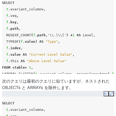
SELECT
t
.<
variant_column
>,
f
.
seq
,
f
.
key
,
f
.
path
,
REGEXP_COUNT
(
f
.
path
,
'\\.|\\['
)
+
1
AS
Level
,
TYPEOF
(
f
.
value
)
AS
"Type"
,
f
.
index
,
f
.
value
AS
"Current Level Value"
,
f
.
this
AS
"Above Level Value"
FROM
<
table
>
t
,
LATERAL
FLATTEN
(
t
.<
variant_column
>,
recursive
=>
true
)
f
;
次のクエリは最初のクエリに似ていますが、ネストされた
OBJECTs と ARRAYs を除外します。
Copy
Ex
SELECT
t
.<
variant_column
>,