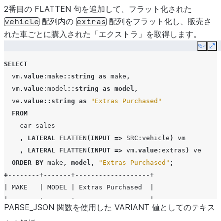
2番目の FLATTEN 句を追加して、フラット化された
配列内の
配列をフラット化し、販売さ
vehicle
extras
れた車ごとに購入された「エクストラ」を取得します。
Copy
Ex
SELECT
vm
.
value
:make
::string
as
make
,
vm
.
value
:model
::string
as
model
,
ve
.
value
::string
as
"Extras Purchased"
FROM
car_sales
,
LATERAL
FLATTEN
(
INPUT
=>
SRC
:vehicle
)
vm
,
LATERAL
FLATTEN
(
INPUT
=>
vm
.
value
:extras
)
ve
ORDER
BY
make
,
model
,
"Extras Purchased"
;
+
--------+-------+-------------------+
| MAKE   | MODEL | Extras Purchased  |
|--------+-------+-------------------|
PARSE_
JSON 関数を使用した VARIANT 値としてのテキス
| Honda  | Civic | ext warranty      |