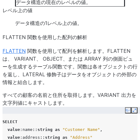
データ構造の現在のレベルの値。
レベル上の値
データ構造の1レベル上の値。
FLATTEN 関数を使用した配列の解析
FLATTEN
関数を使用して配列を解析します。FLATTEN
は、 VARIANT、 OBJECT、または ARRAY 列の側面ビュ
ーを生成するテーブル関数です。関数は各オブジェクトの行
を返し、LATERAL 修飾子はデータをオブジェクトの外部の
情報と結合します。
すべての顧客の名前と住所を取得します。VARIANT 出力を
文字列値にキャストします。
Copy
Ex
SELECT
value
:name
::string
as
"Customer Name"
,
value
:address
::string
as
"Address"