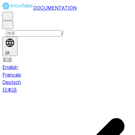
DOCUMENTATION
/
JA
言語
English
Français
Deutsch
日本語