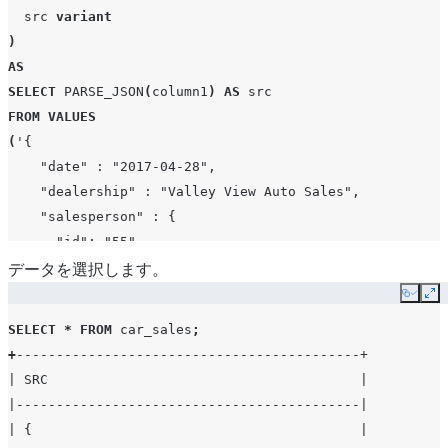
src
variant
)
AS
SELECT
PARSE_JSON
(
column1
)
AS
src
FROM
VALUES
(
'{ 
    "date" : "2017-04-28", 
    "dealership" : "Valley View Auto Sales",
    "salesperson" : {
      "id": "55",
      "name": "Frank Beasley"
データを選択します。
    },
Copy
Ex
    "customer" : [
SELECT
*
FROM
car_sales
;
      {"name": "Joyce Ridgely", "phone": "16504378889",
+
-------------------------------------------+
    ],
| SRC                                       |
    "vehicle" : [
|-------------------------------------------|
      {"make": "Honda", "model": "Civic", "year": "2017
| {                                         |
    ]