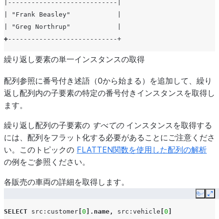
|----------------------------|
| "Frank Beasley"            |
| "Greg Northrup"            |
+
----------------------------+
繰り返し要素の単一インスタンスの取得
配列参照に番号付き述語（0から始まる）を追加して、繰り
返し配列内の子要素の特定の番号付きインスタンスを取得し
ます。
繰り返し配列の子要素の
すべての
インスタンスを取得する
には、配列をフラット化する必要があることにご注意くださ
い。このトピックの
FLATTEN関数を使用した配列の解析
の例をご参照ください。
各販売の車両の詳細を取得します。
Copy
Ex
SELECT
src
:customer
[
0
].
name
,
src
:vehicle
[
0
]