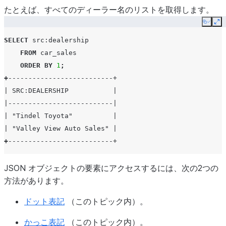
|       ],                                  |
たとえば、すべてのディーラー名のリストを取得します。
|       "make": "Honda",                    |
Copy
Ex
|       "model": "Civic",                   |
SELECT
src
:dealership
|       "price": "20275",                   |
FROM
car_sales
|       "year": "2017"                      |
ORDER
BY
1
;
|     }                                     |
+
--------------------------+
|   ]                                       |
| SRC:DEALERSHIP           |
| }                                         |
|--------------------------|
| {                                         |
| "Tindel Toyota"          |
|   "customer": [                           |
| "Valley View Auto Sales" |
|     {                                     |
+
--------------------------+
|       "address": "New York, NY",          |
|       "name": "Bradley Greenbloom",       |
JSON オブジェクトの要素にアクセスするには、次の2つの
|       "phone": "12127593751"              |
方法があります。
|     }                                     |
|   ],                                      |
ドット表記
（このトピック内）。
|   "date": "2017-04-28",                   |
|   "dealership": "Tindel Toyota",          |
かっこ表記
（このトピック内）。