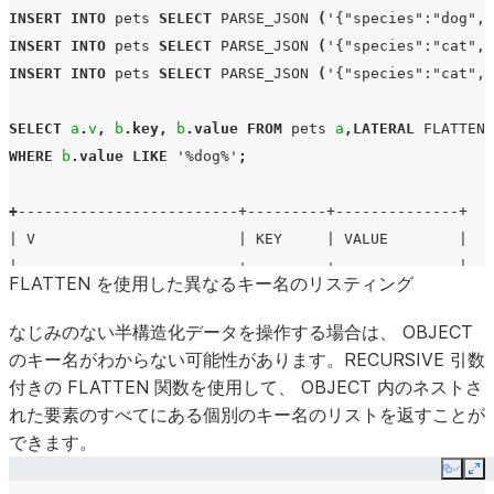
INSERT
INTO
pets
SELECT
PARSE_JSON
(
'{"species":"dog", 
INSERT
INTO
pets
SELECT
PARSE_JSON
(
'{"species":"cat", 
INSERT
INTO
pets
SELECT
PARSE_JSON
(
'{"species":"cat", 
SELECT
a
.
v
,
b
.
key
,
b
.
value
FROM
pets
a
,
LATERAL
FLATTEN
(
WHERE
b
.
value
LIKE
'%dog%'
;
+
-------------------------+---------+--------------+
| V                       | KEY     | VALUE        |
|-------------------------+---------+--------------|
FLATTEN を使用した異なるキー名のリスティング
| {                       | species | "dog"        |
|   "is_dog": "true",     |         |              |
なじみのない半構造化データを操作する場合は、 OBJECT
|   "name": "Fido",       |         |              |
のキー名がわからない可能性があります。RECURSIVE 引数
|   "species": "dog"      |         |              |
付きの FLATTEN 関数を使用して、 OBJECT 内のネストさ
| }                       |         |              |
れた要素のすべてにある個別のキー名のリストを返すことが
| {                       | name    | "dog terror" |
できます。
|   "is_dog": "false",    |         |              |
Copy
Ex
|   "name": "dog terror", |         |              |