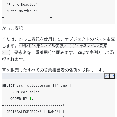
| "Frank Beasley"      |
| "Greg Northrup"      |
+
----------------------+
かっこ表記
または、かっこ表記を使用して、オブジェクトのパスを走査
します。
<列>['<第1レベル要素>']['<第2レベル要素
。要素名を一重引用符で囲みます。値は文字列として取
>']
得されます。
車を販売したすべての営業担当者の名前を取得します。
Copy
Ex
SELECT
src
[
'salesperson'
][
'name'
]
FROM
car_sales
ORDER
BY
1
;
+
----------------------------+
| SRC['SALESPERSON']['NAME'] |