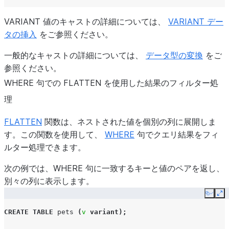
VARIANT 値のキャストの詳細については、
VARIANT デー
タの挿入
をご参照ください。
一般的なキャストの詳細については、
データ型の変換
をご
参照ください。
WHERE 句での FLATTEN を使用した結果のフィルター処
理
FLATTEN
関数は、ネストされた値を個別の列に展開しま
す。この関数を使用して、
WHERE
句でクエリ結果をフィ
ルター処理できます。
次の例では、WHERE 句に一致するキーと値のペアを返し、
別々の列に表示します。
Copy
Ex
CREATE
TABLE
pets
(
v
variant
);