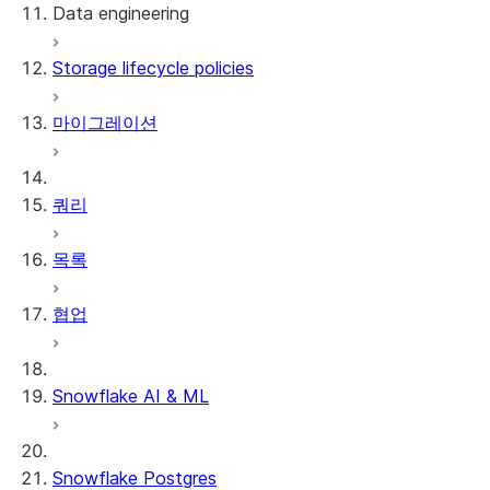
Data engineering
Snowflake Openflow
Storage lifecycle policies
Apache Iceberg™
데이터 로딩
마이그레이션
동적 테이블
Apache Iceberg™ 테이블
Streams and tasks
Snowflake Open Catalog
쿼리
Row timestamps
목록
DCM Projects
협업
Snowflake의 dbt 프로젝트
데이터 언로딩
Snowflake AI & ML
Snowflake Postgres