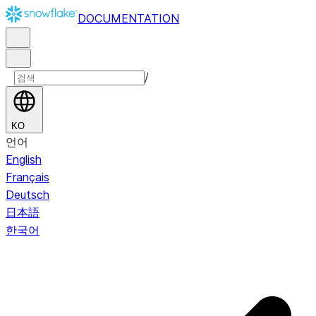
DOCUMENTATION
/
KO
언어
English
Français
Deutsch
日本語
한국어