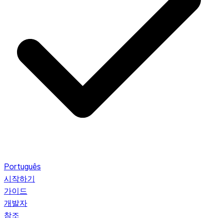
Português
시작하기
가이드
개발자
참조