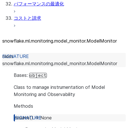
パフォーマンスの最適化
コストと請求
snowflake.ml.monitoring.model_
monitor.ModelMonitor
class
snowflake.ml.monitoring.model_monitor.
ModelMonitor
Bases:
object
Class to manage instrumentation of Model
Monitoring and Observability
Methods
resume
(
)
→
None