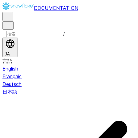
DOCUMENTATION
/
JA
言語
English
Français
Deutsch
日本語