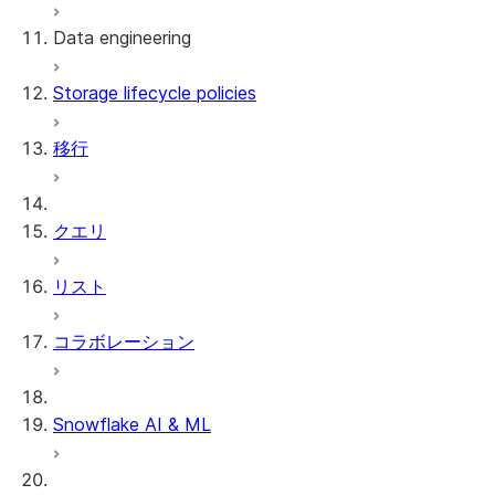
Data engineering
Snowflake Openflow
Storage lifecycle policies
Apache Iceberg™
データのロード
移行
動的テーブル
Apache Iceberg™ Tables
Streams and tasks
Snowflake Open Catalog
クエリ
Row timestamps
リスト
DCM Projects
コラボレーション
Snowflakeでのdbtプロジェクト
データのアンロード
Snowflake AI & ML