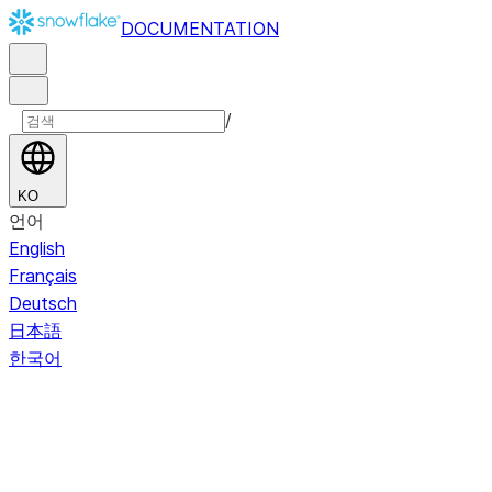
DOCUMENTATION
/
KO
언어
English
Français
Deutsch
日本語
한국어