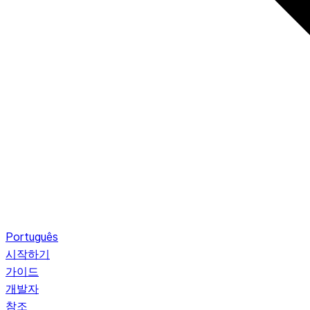
Português
시작하기
가이드
개발자
참조