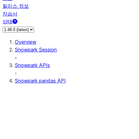
릴리스 정보
자습서
상태
Overview
Snowpark Session
Snowpark APIs
Snowpark pandas API
All supported APIs
Session
Input/Output