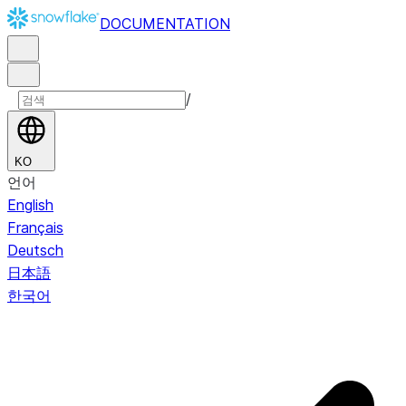
DOCUMENTATION
/
KO
언어
English
Français
Deutsch
日本語
한국어