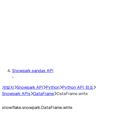
Catalog
LINEAGE
Context
Exceptions
Testing
Snowpark pandas API
개발자
Snowpark API
Python
Python API 참조
Snowpark APIs
DataFrame
DataFrame.write
snowflake.snowpark.DataFrame.write