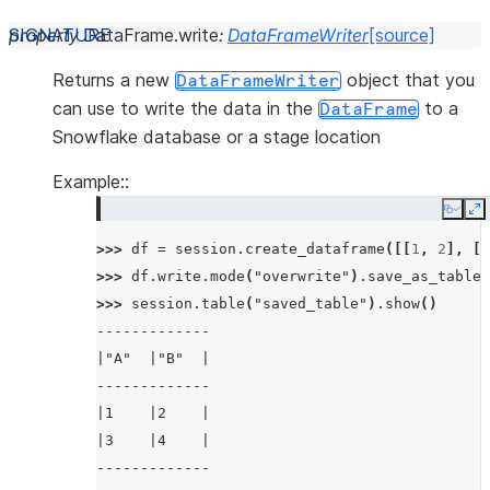
property
DataFrame.
write
:
DataFrameWriter
[source]
Returns a new
object that you
DataFrameWriter
can use to write the data in the
to a
DataFrame
Snowflake database or a stage location
Example::
Copy
E
>>> 
df
=
session
.
create_dataframe
([[
1
,
2
],
[
3
>>> 
df
.
write
.
mode
(
"overwrite"
)
.
save_as_table
(
>>> 
session
.
table
(
"saved_table"
)
.
show
()
-------------
|"A"  |"B"  |
-------------
|1    |2    |
|3    |4    |
-------------