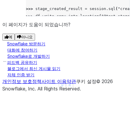
>>> 
stage_created_result
=
session
.
sql
(
"creat
>>> 
df
.
write
.
copy_into_location
(
"@test_stage/
[Row(rows_unloaded=2, input_bytes=8, output_b
이 페이지가 도움이 되었습니까?
예
아니요
Snowflake 방문하기
대화에 참여하기
Snowflake로 개발하기
피드백 공유하기
블로그에서 최신 게시물 읽기
자체 인증 받기
개인정보 보호정책
사이트 이용약관
쿠키 설정
©
2026
See more
Show less
Snowflake, Inc.
All Rights Reserved
.