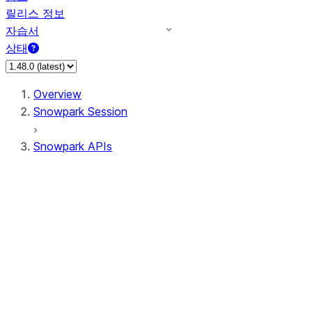
릴리스 정보
자습서
상태
Overview
Snowpark Session
Snowpark APIs
Input/Output
DataFrame
DataFrame
DataFrameNaFunctions
DataFrameStatFunctions
DataFrameAnalyticsFunctions