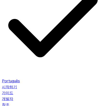
Português
시작하기
가이드
개발자
참조