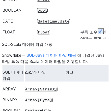
BOOLEAN
bool
DATE
datetime.date
FLOAT
부동 소수점 연
float
Expan
산에는 특히 집
SQL-Scala 데이터 타입 매핑
계 함수가 많은
수의 행을 처리
Snowflake는
SQL-Java 데이터 타입 매핑
에 나열된 Java
할 때 작은 반올
타입
외에
다음 Scala 데이터 타입을 지원합니다.
림 오차가 누적
될 수 있습니다.
SQL 데이터
스칼라 타입
참고
행이 다른 순서
타입
로 처리되는 경
우 쿼리가 실행
ARRAY
Array[String]
될 때마다 반올
BINARY
림 오차가 달라
Array[Byte]
질 수 있습니다.
BOOLEAN
또는