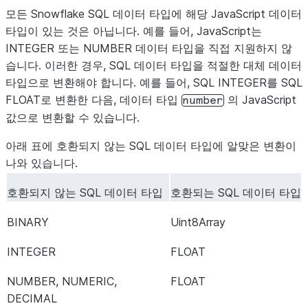
모든 Snowflake SQL 데이터 타입에 해당 JavaScript 데이터
TIME
string
타입이 있는 것은 아닙니다. 예를 들어, JavaScript는
TIMESTAMP,
또는
타임스탬프가 저장 프로시
INTEGER 또는 NUMBER 데이터 타입을 직접 지원하지 않
date
TIMESTAMP_LTZ,
저에 인자로 전달될 때는
습니다. 이러한 경우, SQL 데이터 타입을 적절한 대체 데이터
SfDate
TIMESTAMP_NTZ,
JavaScript
오브젝
타입으로 변환해야 합니다. 예를 들어, SQL INTEGER를 SQL
date
TIMESTAMP_TZ
트로 변환됩니다. 다른 상
FLOAT로 변환한 다음, 데이터 타입
의 JavaScript
number
황(예:
에서
값으로 변환할 수 있습니다.
ResultSet
불러올 때)에서는 타임스탬
아래 표에 호환되지 않는 SQL 데이터 타입에 알맞은 변환이
프가
오브젝트로
SfDate
나와 있습니다.
변환됩니다. 표준
JavaScript 데이터 타입이
호환되지 않는 SQL 데이터 타입
호환되는 SQL 데이터 타입
아닌
데이터 타입
SfDate
에 대한 자세한 내용은
BINARY
Uint8Array
JavaScript 저장 프로시저
INTEGER
FLOAT
API
를 참조하십시오.
NUMBER, NUMERIC,
FLOAT
VARCHAR, CHAR,
string
DECIMAL
CHARACTER,