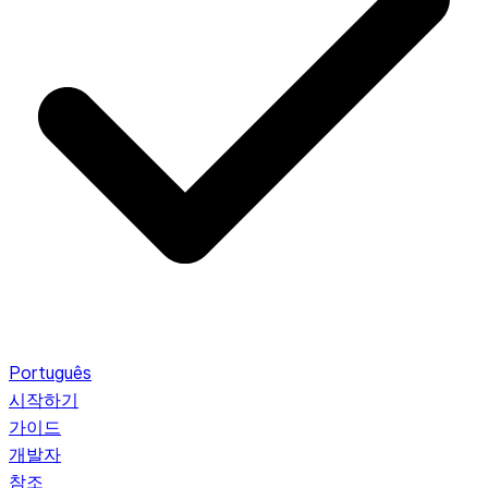
Português
시작하기
가이드
개발자
참조