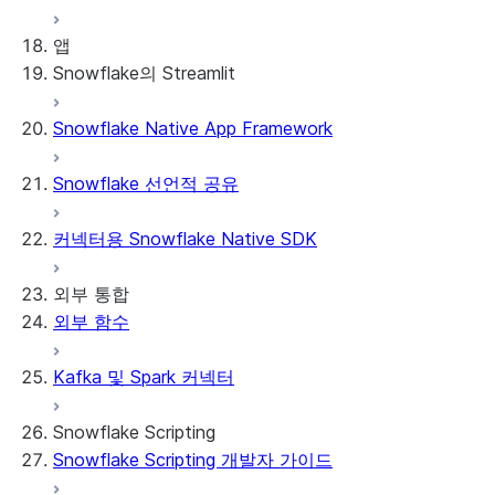
앱
Snowflake의 Streamlit
Snowflake Native App Framework
Snowflake의 Streamlit 정보
시작하기
Snowflake 선언적 공유
Streamlit object management
Getting started with Streamlit in
커넥터용 Snowflake Native SDK
Snowflake
App development
Example: Build a personalized data
Billing considerations
외부 통합
dashboard
Security considerations
외부 함수
Migrations and upgrades
Example: Build a form that writes to
Privilege requirements
Create your app
Snowflake
소유자의 권리 이해하기
Edit your app
Kafka 및 Spark 커넥터
기능
PrivateLink
Manage your app
Identify your app type
Delete your app
Migrate to a container runtime
Snowflake Scripting
제한 사항 및 라이브러리 변경 사항
Migrate from ROOT_LOCATION
외부 액세스
Snowflake Scripting 개발자 가이드
Streamlit in Snowflake 문제 해결하기
Runtime environments
Git 통합
Streamlit 오픈 소스 라이브러리 설명서
Dependency management
Restricted caller's rights