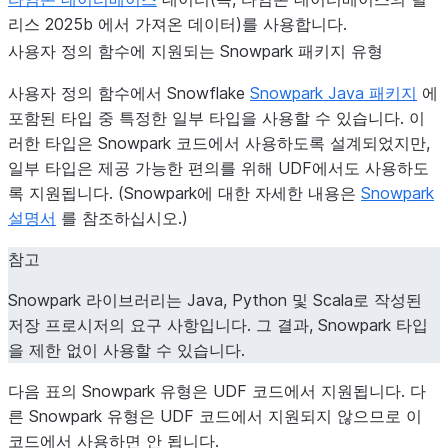
).
true}
리스 2025b 에서 가져온 데이터)를 사용합니다.
TIME
[
3
]
사용자 정의 함수에 지원되는 Snowpark 패키지 유형
java.sql.Time
사용자 정의 함수에서 Snowflake
Snowpark Java 패키지
에
TIME
시간 형식을
String
포함된 타입 중 특정한 일부 타입을 사용할 수 있습니다. 이
HH:MI:SS.
러한 타입은 Snowpark 코드에서 사용하도록 설계되었지만,
로 지정합니다
일부 타입은 제공 가능한 편의를 위해 UDF에서도 사용하도
수 자리 초 
록 지원됩니다. (Snowpark에 대한 자세한 내용은
Snowpark
정밀도에 따라
설명서
를 참조하십시오.)
[
3
]
참고
TIMESTAMP_LTZ
java.sql.Ti
java.sql.Timestamp
Snowpark 라이브러리는 Java, Python 및 Scala로 작성된
에 맞아야 합
저장 프로시저의 요구 사항입니다. 그 결과, Snowpark 타입
TIMESTAMP_LTZ
출력 형식은
을 제한 없이 사용할 수 있습니다.
String
MON
YYYY
다음 표의 Snowpark 유형은 UDF 코드에서 지원됩니다. 다
HH24:MI:S
른 Snowpark 유형은 UDF 코드에서 지원되지 않으므로 이
[
1
]
입니다.
,
코드에서 사용하면 안 됩니다.