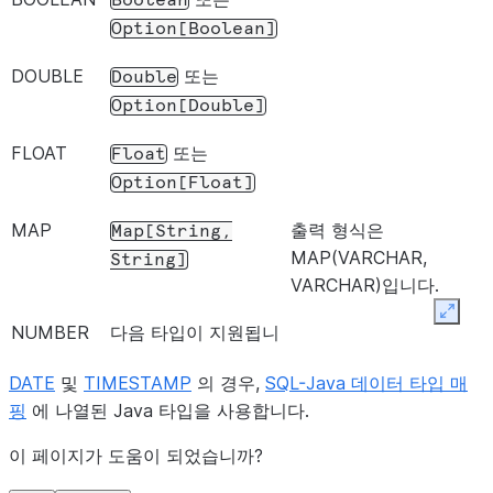
Boolean
자세한 내용은
Option[Boolean]
숫자 데이터 타
입: 부동 소수점
DOUBLE
또는
Double
을 참조하십시
Option[Double]
오.
FLOAT
또는
Float
GEOGRAPHY,
지리 형식을
dict
Option[Float]
GEOMETRY
GeoJSON
으로
지정한 다음
MAP
출력 형식은
Map[String,
Python dict로
MAP(VARCHAR,
String]
변환합니다.
VARCHAR)입니다.
Expan
MAP
MAP은 반환 유
dict
NUMBER
다음 타입이 지원됩니
형으로 지원되지
다.
않습니다.
DATE
및
TIMESTAMP
의 경우,
SQL-Java 데이터 타입 매
또는
Int
핑
에 나열된 Java 타입을 사용합니다.
NUMBER
또는
NUMBER 형식
int
Option[Int]
의 소수 자릿수
이 페이지가 도움이 되었습니까?
decimal.Decimal
가 0이면 int
또는
Long