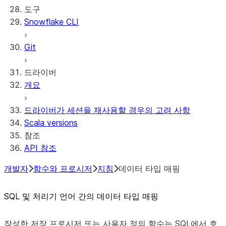
도구
File organization
로깅 및 추적
Snowflake CLI
Secrets and configuration
Row access policies
Personalization with user information
Sharing Streamlit in Snowflake apps
Git
Sleep timer
드라이버
개요
드라이버가 세션을 재사용할 경우의 고려 사항
Scala versions
참조
API 참조
개발자
함수와 프로시저
지침
데이터 타입 매핑
SQL 및 처리기 언어 간의 데이터 타입 매핑
작성한 저장 프로시저 또는 사용자 정의 함수는 SQL에서 호