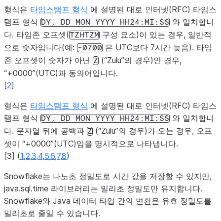
DATE
형식은
타임스탬프 형식
에 설명된 대로 인터넷(RFC) 타임스
java.sql.Date
탬프 형식
와 일치합니
DY,
DD
MON
YYYY
HH24:MI:SS
DATE
날짜 형식을
String
다. 타임존 오프셋(
구성 요소)이 있는 경우, 일반적
TZHTZM
로 지정합
으로 숫자입니다(예:
은 UTC보다 7시간 늦음). 타임
DD
-0700
존 오프셋이 숫자가 아닌
(“Zulu”의 경우)인 경우,
Z
FLOAT
null일 수 없
double
“+0000”(UTC)과 동의어입니다.
[
2
]
FLOAT
Double
형식은
타임스탬프 형식
에 설명된 대로 인터넷(RFC) 타임스
FLOAT
null일 수 
float
탬프 형식
와 일치합니
DY,
DD
MON
YYYY
HH24:MI:SS
자릿수 손실
다. 문자열 뒤에 공백과
(“Zulu”의 경우)가 오는 경우, 오프
Z
있습니다.
셋이 “+0000”(UTC)임을 명시적으로 나타냅니다.
[
3
]
(
1
,
2
,
3
,
4
,
5
,
6
,
7
,
8
)
FLOAT
정밀도 손실
Float
있습니다.
Snowflake는 나노초 정밀도로 시간 값을 저장할 수 있지만,
java.sql.time 라이브러리는 밀리초 정밀도만 유지합니다.
FLOAT
정밀도 손실
String
Snowflake와 Java 데이터 타입 간의 변환은 유효 정밀도를
있습니다(float
밀리초로 줄일 수 있습니다.
변환에서 손실