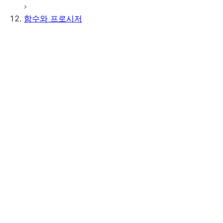
함수와 프로시저
함수 또는 프로시저?
지침
처리기 인라인 또는 스테이지에
있습니까?
보안 규정
Java 런타임 지원
Python 런타임 지원
보안 UDF 및 프로시저
푸시다운 최적화 및 데이터 가시
성
Snowflake 제약 조건을 위한 설
계하기
명명 및 오버로딩
인자