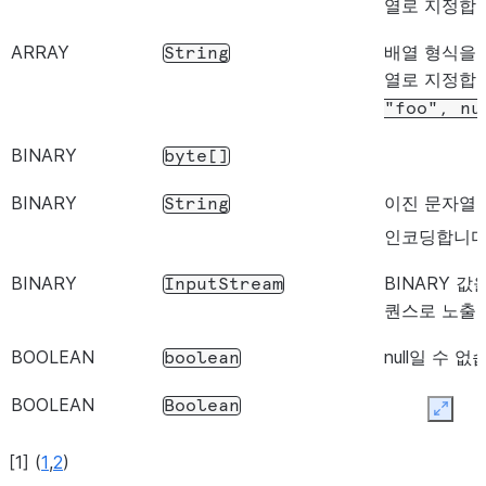
열로 지정합
ARRAY
배열 형식을 
String
열로 지정합
"foo",
nu
BINARY
byte[]
BINARY
이진 문자열을
String
인코딩합니다
BINARY
BINARY 값
InputStream
퀀스로 노출
BOOLEAN
null일 수 없
boolean
BOOLEAN
Boolean
Expan
BOOLEAN
[
4
]
String
[
1
]
(
1
,
2
)