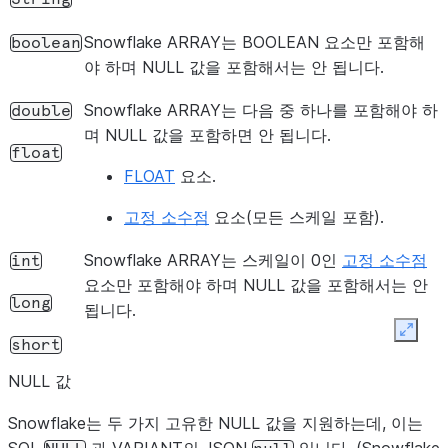
을 초과할 수 
Snowflake ARRAY는 BOOLEAN 요소만 포함해
boolean
NUMBER
null일 수 없습
int
야 하며 NULL 값을 포함해서는 안 됩니다.
위에 맞아야
부가 없고 정
Snowflake ARRAY는 다음 중 하나를 포함해야 하
double
최소 int 값
며 NULL 값을 포함하면 안 됩니다.
float
없음).
FLOAT
요소.
NUMBER
int 범위에
Integer
고정 소수점
요소(모든 스케일 포함).
(소수부가 
최대/최소 in
Snowflake ARRAY는 스케일이 0인
고정 소수점
int
할 수 없음).
요소만 포함해야 하며 NULL 값을 포함해서는 안
long
됩니다.
NUMBER
null일 수 없습
long
Expan
범위에 맞아
short
수부가 없고
NULL 값
대/최소 lon
수 없음).
Snowflake는 두 가지 고유한 NULL 값을 지원하는데, 이는