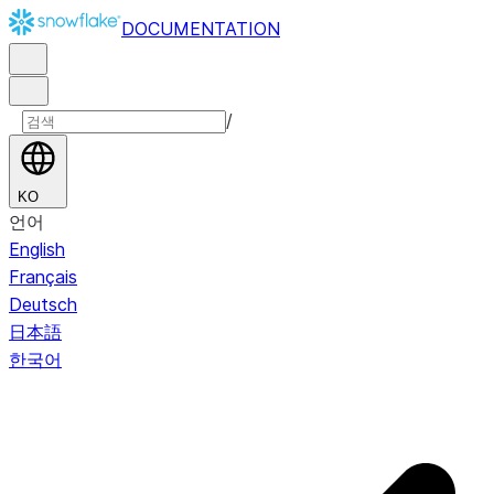
DOCUMENTATION
/
KO
언어
English
Français
Deutsch
日本語
한국어