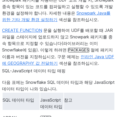
Snowpark 패키지를 사용하는 UDF 코드 개발 시, Snowpark
종속 항목이 있는 코드를 컴파일하고 실행할 수 있도록 개발
TIMESTAMP_TZ
출력 형식은
String
환경을 설정해야 합니다. 자세한 내용은
Snowpark Java를
MON
YYYY
위한 기타 개발 환경 설정하기
섹션을 참조하십시오.
HH24:MI:S
[
1
]
입니다.
,
CREATE FUNCTION
문을 실행하여 UDF를 배포할 때 JAR
파일을 스테이지에 업로드하지 않고 Snowpark 패키지를 종
VARCHAR
String
속 항목으로 지정할 수 있습니다(라이브러리는 이미
Snowflake에 있음). 이렇게 하려면
절에 패키지
PACKAGES
VARIANT
베리언트
베리언트
데
이름과 버전을 지정하십시오. 구문 예제는
인라인 Java UDF
Snowpark
에 GEOGRAPHY 값 전달하기
섹션을 참조하십시오.
클래스입니다.
SQL-JavaScript 데이터 타입 매핑
용은
사용자 
지원되는 Sno
다음 표에는 Snowflake SQL 데이터 타입과 해당 JavaScript
지 유형
섹션
데이터 타입이 나와 있습니다.
시오. 예를 
Java UDF에
SQL 데이터 타입
JavaScript
참고
값 전달하기
데이터 타입
하십시오.