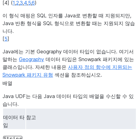
[
4
]
(
1
,
2
,
3
,
4
,
5
,
6
)
GEOGRAPHY
Formats the
String
이 형식 매핑은 SQL 인자를 Java로 변환할 때 지원되지만,
as
GeoJSO
Java 반환 형식을 SQL 형식으로 변환할 때는 지원되지 않습
니다.
GEOGRAPHY
Geography
[
5
]
[
5
]
MAP
출력 형식은
Map<문자열,
문자열>
Java에는 기본 Geography 데이터 타입이 없습니다. 여기서
MAP(VARCH
말하는
Geography
데이터 타입은 Snowpark 패키지에 있는
VARCHAR)
클래스입니다. 자세한 내용은
사용자 정의 함수에 지원되는
Snowpark 패키지 유형
섹션을 참조하십시오.
NUMBER
null일 수 없습
short
범위에 맞아
배열
수부가 없고
Java UDF는 다음 Java 데이터 타입의 배열을 수신할 수 있
대/최소 sho
습니다.
할 수 없음).
데이터 타
참고
NUMBER
short 범위
Short
입
니다(소수부
부는 최대/최소
String