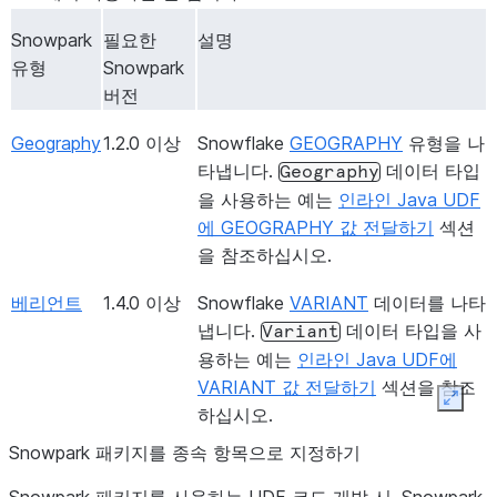
TIMESTAMP_NTZ
java.sql.Ti
java.sql.Timestamp
Snowpark
필요한
설명
에 맞아야 합
유형
Snowpark
wallclock 
버전
epoch(UT
과적으로 부
Geography
1.2.0 이상
Snowflake
GEOGRAPHY
유형을 나
타냅니다.
데이터 타입
Geography
으로 처리합
을 사용하는 예는
인라인 Java UDF
TIMESTAMP_NTZ
wallclock 
String
에 GEOGRAPHY 값 전달하기
섹션
epoch(UT
을 참조하십시오.
과적으로 부
베리언트
1.4.0 이상
Snowflake
VARIANT
데이터를 나타
으로 처리합니
냅니다.
데이터 타입을 사
Variant
식은
DY,
D
용하는 예는
인라인 Java UDF에
YYYY
HH:M
VARIANT 값 전달하기
섹션을 참조
[
2
]
[
3
]
다.
,
Expan
하십시오.
TIMESTAMP_TZ
java.sql.Ti
java.sql.Timestamp
Snowpark 패키지를 종속 항목으로 지정하기
에 맞아야 합