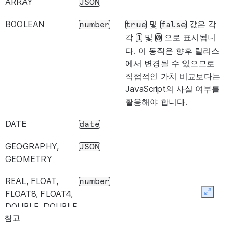
ARRAY
JSON
BOOLEAN
및
값은 각
number
true
false
각
및
으로 표시됩니
1
0
다. 이 동작은 향후 릴리스
에서 변경될 수 있으므로
직접적인 가치 비교보다는
JavaScript의 사실 여부를
활용해야 합니다.
DATE
date
GEOGRAPHY,
JSON
GEOMETRY
REAL, FLOAT,
number
FLOAT8, FLOAT4,
Expan
DOUBLE, DOUBLE
참고
PRECISION