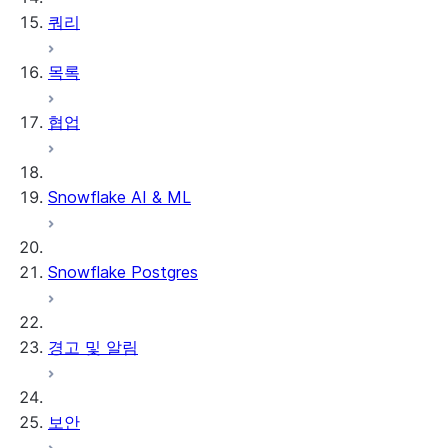
쿼리
Databricks
SQL 서버
Redshift
목록
Amazon Redshift
Oracle
PostgreSQL-
협업
Azure Synapse
Greenplum-Netezza
BigQuery
Snowflake AI & ML
Vertica
Snowflake Postgres
IBM DB2
SSIS
경고 및 알림
Informatica
PowerCenter
보안