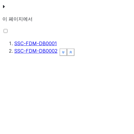
이 페이지에서
SSC-FDM-DB0001
SSC-FDM-DB0002
See more
See more
See more
See more
Show less
Show less
Show less
Show less