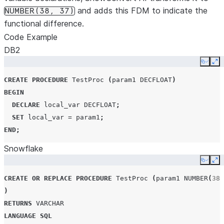
and adds this FDM to indicate the
NUMBER(38,
37)
functional difference.
Code Example
DB2
Copy
Ex
CREATE
PROCEDURE
TestProc
(
param1
DECFLOAT
)
BEGIN
DECLARE
local_var
DECFLOAT
;
SET
local_var
=
param1
;
END
;
Snowflake
Copy
Ex
CREATE
OR
REPLACE
PROCEDURE
TestProc
(
param1
NUMBER
(
38
,
)
RETURNS
VARCHAR
LANGUAGE
SQL