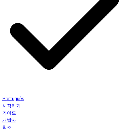
Português
시작하기
가이드
개발자
참조