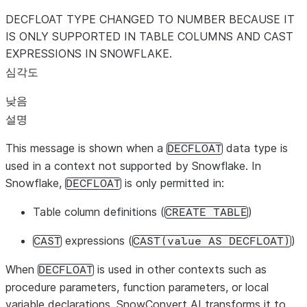
DECFLOAT TYPE CHANGED TO NUMBER BECAUSE IT
IS ONLY SUPPORTED IN TABLE COLUMNS AND CAST
EXPRESSIONS IN SNOWFLAKE.
심각도
낮음
설명
This message is shown when a
data type is
DECFLOAT
used in a context not supported by Snowflake. In
Snowflake,
is only permitted in:
DECFLOAT
Table column definitions (
)
CREATE
TABLE
expressions (
)
CAST
CAST(value
AS
DECFLOAT)
When
is used in other contexts such as
DECFLOAT
procedure parameters, function parameters, or local
variable declarations, SnowConvert AI transforms it to