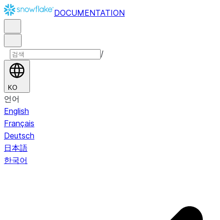
DOCUMENTATION
/
KO
언어
English
Français
Deutsch
日本語
한국어