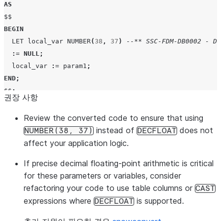
AS
$$
BEGIN
LET
local_var
NUMBER
(
38
,
37
)
--** SSC-FDM-DB0002 - DE
:
=
NULL
;
local_var
:
=
param1
;
END
;
$$
;
권장 사항
Review the converted code to ensure that using
instead of
does not
NUMBER(38,
37)
DECFLOAT
affect your application logic.
If precise decimal floating-point arithmetic is critical
for these parameters or variables, consider
refactoring your code to use table columns or
CAST
expressions where
is supported.
DECFLOAT