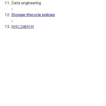
Data engineering
Snowflake Openflow
Storage lifecycle policies
Apache Iceberg™
데이터 로딩
마이그레이션
동적 테이블
Apache Iceberg™ 테이블
Streams and tasks
Snowflake Open Catalog
도구
Row timestamps
SnowConvert AI
DCM Projects
일반
Snowflake의 dbt 프로젝트
정보
데이터 언로딩
시작하기
이용 약관
릴리스 정보