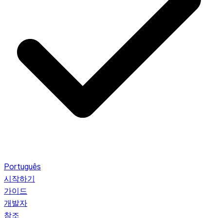
Português
시작하기
가이드
개발자
참조