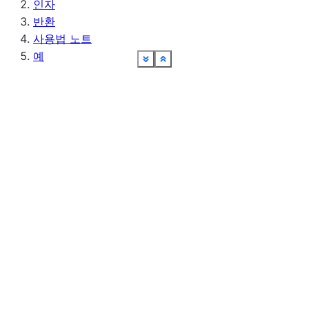
인자
반환
사용법 노트
예
See more
See more
See more
See more
See more
See more
See more
See more
See more
See more
See more
Show less
Show less
Show less
Show less
Show less
Show less
Show less
Show less
Show less
Show less
Show less