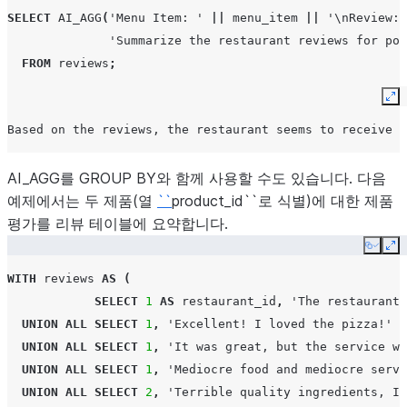
SELECT
AI_AGG
(
'Menu Item: '
||
menu_item
||
'\nReview: 
'Summarize the restaurant reviews for pot
FROM
reviews
;
Ex
Based on the reviews, the restaurant seems to receive h
AI_AGG를 GROUP BY와 함께 사용할 수도 있습니다. 다음
예제에서는 두 제품(열
``
product_id``로 식별)에 대한 제품
평가를 리뷰 테이블에 요약합니다.
Copy
Ex
WITH
reviews
AS
(
SELECT
1
AS
restaurant_id
,
'The restaurant 
UNION
ALL
SELECT
1
,
'Excellent! I loved the pizza!'
UNION
ALL
SELECT
1
,
'It was great, but the service wa
UNION
ALL
SELECT
1
,
'Mediocre food and mediocre servi
UNION
ALL
SELECT
2
,
'Terrible quality ingredients, I 