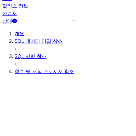
릴리스 정보
자습서
상태
개요
SQL 데이터 타입 참조
SQL 명령 참조
함수 및 저장 프로시저 참조
함수 요약
모든 함수(사전순)
집계
AI 함수
스칼라 함수