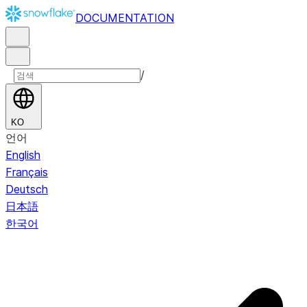
DOCUMENTATION
/
KO
언어
English
Français
Deutsch
日本語
한국어