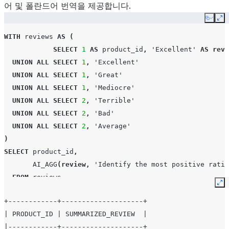
어 및 폴란드어 번역을 제공합니다.
Copy
Ex
WITH
reviews
AS
(
SELECT
1
AS
product_id
,
'Excellent'
AS
revi
UNION
ALL
SELECT
1
,
'Excellent'
UNION
ALL
SELECT
1
,
'Great'
UNION
ALL
SELECT
1
,
'Mediocre'
UNION
ALL
SELECT
2
,
'Terrible'
UNION
ALL
SELECT
2
,
'Bad'
UNION
ALL
SELECT
2
,
'Average'
)
SELECT
product_id
,
AI_AGG
(
review
,
'Identify the most positive ratin
FROM
reviews
Ex
GROUP
BY
1
;
+------------+--------------------+
| PRODUCT_ID | SUMMARIZED_REVIEW  |
|------------+--------------------+