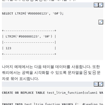
Copy
Ex
SELECT
LTRIM
(
'#000000123'
,
'0#'
);
Ex
+---------------------------+
| LTRIM('#000000123', '0#') |
|---------------------------|
| 123                       |
+---------------------------+
나머지 예제에서는 다음 테이블 데이터를 사용합니다. 또한
쿼리에서는 공백을 시각화할 수 있도록 문자열을
및
문
>
<
자로 묶어 표시합니다.
Copy
Ex
CREATE
OR
REPLACE
TABLE
test_ltrim_function
(
column1
VAR
INSERT
INTO
test_ltrim_function
VALUES
(
'  #Leading Spa