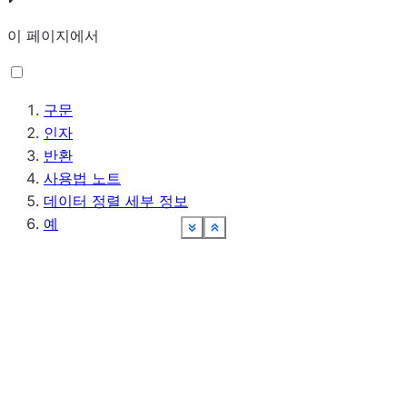
이 페이지에서
구문
인자
반환
사용법 노트
데이터 정렬 세부 정보
예
See more
See more
See more
See more
See more
See more
See more
See more
Show less
Show less
Show less
Show less
Show less
Show less
Show less
Show less