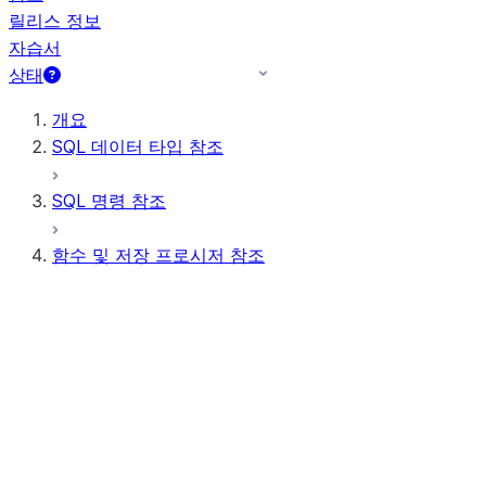
릴리스 정보
자습서
상태
개요
SQL 데이터 타입 참조
SQL 명령 참조
함수 및 저장 프로시저 참조
함수 요약
모든 함수(사전순)
집계
AI 함수
비트 식
스칼라 함수