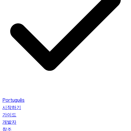
Português
시작하기
가이드
개발자
참조