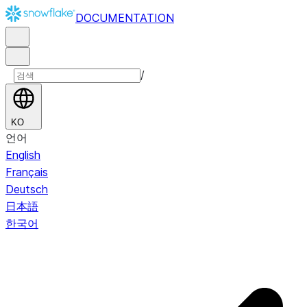
DOCUMENTATION
/
KO
언어
English
Français
Deutsch
日本語
한국어