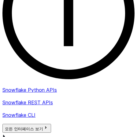
Snowflake Python APIs
Snowflake REST APIs
Snowflake CLI
모든 인터페이스 보기