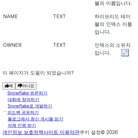
블의 이름입니다.
NAME
TEXT
하이브리드 테이
블의 인덱스 이름
입니다.
OWNER
TEXT
인덱스의 소유자
입니다.
Expan
IS_UNIQUE
TEXT
또는
로
YES
NO
이 페이지가 도움이 되었습니까?
이 인덱스가 고유
한 인덱스인지 여
예
아니요
부를 나타냅니다.
Snowflake 방문하기
대화에 참여하기
CONSTRAINT_NAME
TEXT
이 인덱스와 연관
Snowflake로 개발하기
된 제약 조건의 이
피드백 공유하기
름입니다.
블로그에서 최신 게시물 읽기
자체 인증 받기
STATUS
TEXT
이 인덱스의 상태
개인정보 보호정책
사이트 이용약관
쿠키 설정
©
2026