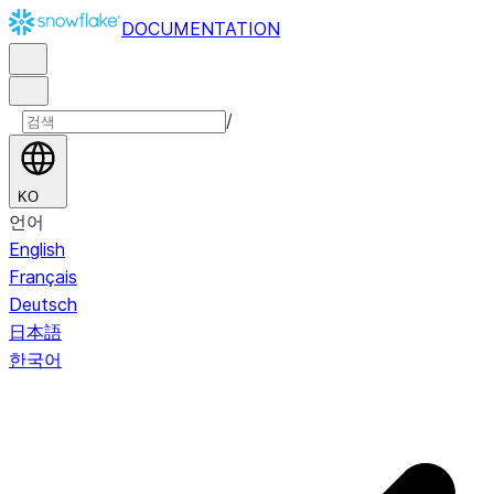
DOCUMENTATION
/
KO
언어
English
Français
Deutsch
日本語
한국어