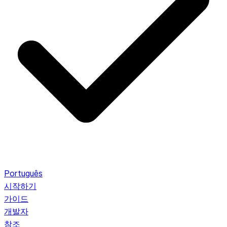
Português
시작하기
가이드
개발자
참조