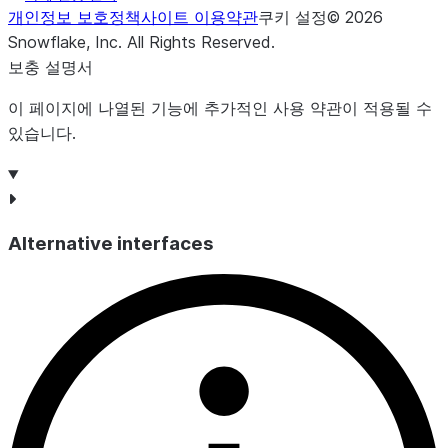
개인정보 보호정책
사이트 이용약관
쿠키 설정
©
2026
VISIBLE
Snowflake, Inc.
All Rights Reserved
.
보충 설명서
HIDDEN
이 페이지에 나열된 기능에 추가적인 사용 약관이 적용될 수
요금제 계약 유형으로, 다
contract_type
있습니다.
음 중 하나입니다.
SUBSCRIPTION
LIMITED_TIME
Alternative interfaces
요금제 기간(개월)입니다.
contract_duration_months
요금제가 마지막으로 업
updated_on
데이트된 날짜 및 시간입
니다.