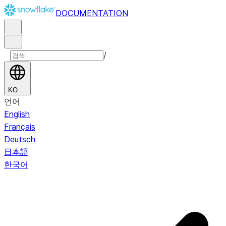
DOCUMENTATION
/
KO
언어
English
Français
Deutsch
日本語
한국어