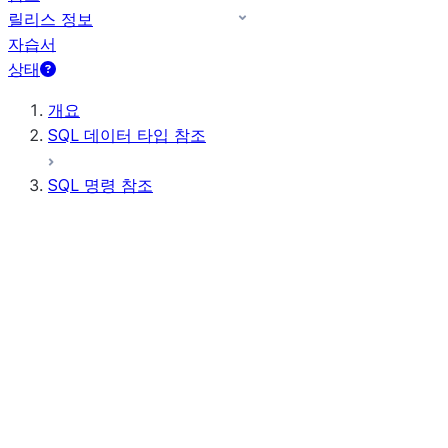
릴리스 정보
자습서
상태
개요
SQL 데이터 타입 참조
SQL 명령 참조
쿼리 구문
쿼리 연산자
일반 DDL
일반 DML
모든 명령(사전순)