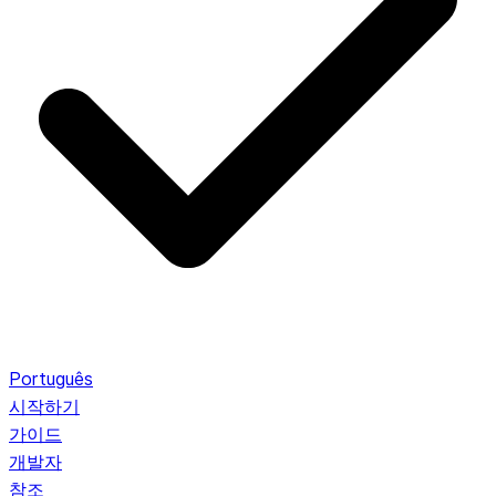
Português
시작하기
가이드
개발자
참조