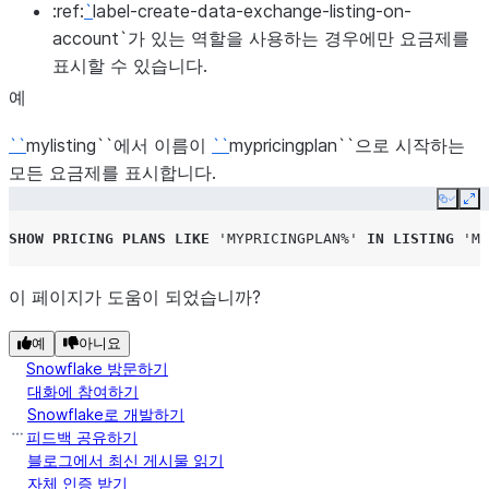
:ref:
`
label-create-data-exchange-listing-on-
요금제 기본 요금입니다.
base_fee
account`가 있는 역할을 사용하는 경우에만 요금제를
요금제 청구 기간(개월)입
표시할 수 있습니다.
billing_duration_months
니다.
예
요금제 판매 방법으로, 다
sales_motion
``
mylisting``에서 이름이
``
mypricingplan``으로 시작하는
음 중 하나입니다.
모든 요금제를 표시합니다.
Copy
Ex
SELF_SERVE
SHOW
PRICING PLANS
LIKE
'MYPRICINGPLAN%'
IN
LISTING
'MY
TALK_TO_SALES
이 페이지가 도움이 되었습니까?
공급자가 추가한 요금제
comment
에 대한 설명입니다.
예
아니요
Snowflake 방문하기
공급자가 추가한 요금제
metadata
대화에 참여하기
의 메타데이터입니다.
Snowflake로 개발하기
피드백 공유하기
요금제 가시성으로, 다음
visibility
블로그에서 최신 게시물 읽기
중 하나입니다.
자체 인증 받기