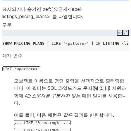
표시되거나 숨겨진 :ref:
`
요금제<label-
listings_pricing_plans>`를 나열합니다.
구문
Copy
Ex
SHOW
PRICING PLANS
[
LIKE
'<pattern>'
]
IN
LISTING
<lis
매개 변수
LIKE
'
pattern
'
오브젝트 이름으로 명령 출력을 선택적으로 필터링합
니다. 이 필터는 SQL 와일드카드 문자(
및
) 지원과
%
_
함께
대/소문자를 구분하지 않는
패턴 일치를 사용합니
다.
예를 들어, 다음 패턴은
같은
결과를 반환합니다.
...
LIKE
'%testing%'
...
...
LIKE
'%TESTING%'
...