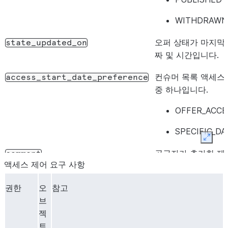
WITHDRAWN
오퍼 상태가 마지막
state_updated_on
짜 및 시간입니다.
컨슈머 목록 액세스의
access_start_date_preference
중 하나입니다.
OFFER_ACCE
SPECIFIC_DA
Expan
공급자가 추가한 제
comment
액세스 제어 요구 사항
다.
권한
오
참고
총 계약 금액입니다.
contract_value
브
계약 유형으로, 다음
contract_type
젝
트