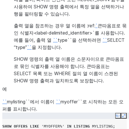
나)를 지정합니다.
사용하여 SHOW 명령 출력에서 특정 열을 선택하거나
행을 필터링할 수 있습니다.
TRUE
출력 열을 참조하는 경우 열 이름에 :ref:
`
큰따옴표로 묶
FALSE (기본값
인 식별자<label-delimited_identifier>`를 사용합니다.
컨슈머에게 표시되는
display_name
예를 들어, 출력 열
``
type``을 선택하려면
``
SELECT
“type”
``
을 지정합니다.
오퍼가 만료되는 날
expiration_time
SHOW 명령의 출력 열 이름은 소문자이므로 큰따옴표
추가 요금제 매개 변
payment_terms
로 묶인 식별자를 사용해야 합니다. 큰따옴표는
니다.
SELECT 목록 또는 WHERE 절의 열 이름이 스캔된
SHOW 명령 출력과 일치하도록 보장합니다.
PAYMENT_T
예
INSTALLMEN
``
mylisting``에서 이름이
``
myoffer``로 시작하는 모든 오
ALLOWED_P
퍼를 표시합니다.
Copy
Ex
오퍼와 관련된 가격
pricing_plan_name
SHOW
OFFERS
LIKE
'MYOFFER%'
IN
LISTING
MYLISTING
;