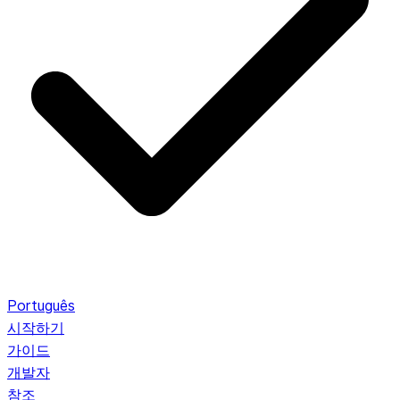
Português
시작하기
가이드
개발자
참조