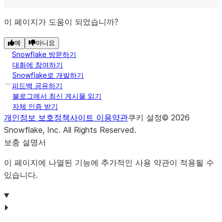
컨슈머가 목록에 대
access_end_time
실한 날짜 및 시간입
이 페이지가 도움이 되었습니까?
컨슈머가 목록에 액
access_start_time
예
아니요
및 시간입니다.
Snowflake 방문하기
대화에 참여하기
오퍼 할인입니다.
discount
Snowflake로 개발하기
피드백 공유하기
오퍼의 대상 컨슈머
target_consumer
블로그에서 최신 게시물 읽기
자체 인증 받기
오퍼와 관련된 서비
개인정보 보호정책
사이트 이용약관
쿠키 설정
©
2026
terms_of_service
Snowflake, Inc.
All Rights Reserved
.
오퍼에 대한 추가 
additional_information
보충 설명서
오퍼가 마지막으로 
updated_on
이 페이지에 나열된 기능에 추가적인 사용 약관이 적용될 수
다.
있습니다.