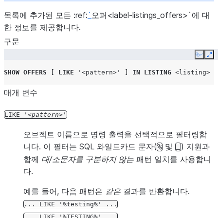
목록에 추가된 모든 :ref:
`
오퍼<label-listings_offers>`에 대
한 정보를 제공합니다.
구문
Copy
Ex
SHOW
OFFERS
[
LIKE
'<pattern>'
]
IN
LISTING
<listing>
매개 변수
LIKE
'
pattern
'
오브젝트 이름으로 명령 출력을 선택적으로 필터링합
니다. 이 필터는 SQL 와일드카드 문자(
및
) 지원과
%
_
함께
대/소문자를 구분하지 않는
패턴 일치를 사용합니
다.
예를 들어, 다음 패턴은
같은
결과를 반환합니다.
...
LIKE
'%testing%'
...
...
LIKE
'%TESTING%'
...