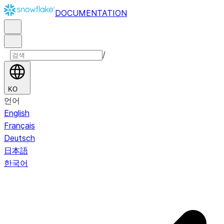
DOCUMENTATION
/
KO
언어
English
Français
Deutsch
日本語
한국어