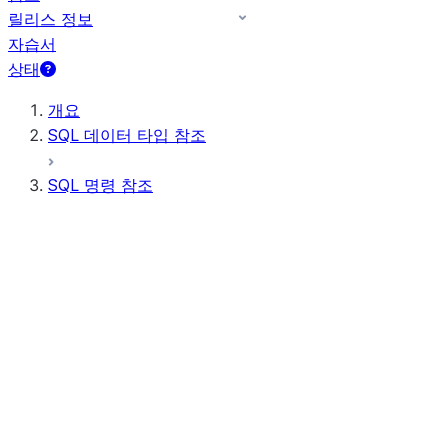
릴리스 정보
자습서
상태
개요
SQL 데이터 타입 참조
SQL 명령 참조
쿼리 구문
쿼리 연산자
일반 DDL
일반 DML
모든 명령(사전순)