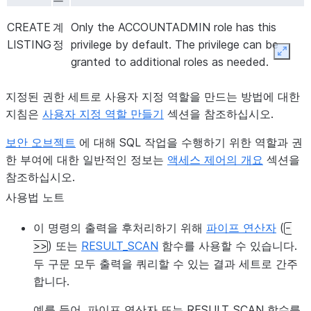
SUBSCRIPTI
CREATE
계
Only the ACCOUNTADMIN role has this
LIMITED_TIM
LISTING
정
privilege by default. The privilege can be
Expan
PAY_AS_YOU
granted to additional roles as needed.
계약 기간(개월)입니
contract_duration_months
지정된 권한 세트로 사용자 지정 역할을 만드는 방법에 대한
지침은
사용자 지정 역할 만들기
섹션을 참조하십시오.
선호하는 청구서 발행
invoice_start_date_preference
중 하나입니다.
보안 오브젝트
에 대해 SQL 작업을 수행하기 위한 역할과 권
한 부여에 대한 일반적인 정보는
액세스 제어의 개요
섹션을
OFFER_ACCE
참조하십시오.
SPECIFIC_DA
사용법 노트
FIRST_DAY_
이 명령의 출력을 후처리하기 위해
파이프 연산자
(
-
) 또는
RESULT_SCAN
함수를 사용할 수 있습니다.
>>
청구서 발행이 시작
invoice_start_time
두 구문 모두 출력을 쿼리할 수 있는 결과 세트로 간주
다.
합니다.
요금제에 포함된 기본
is_default
예를 들어, 파이프 연산자 또는 RESULT_SCAN 함수를