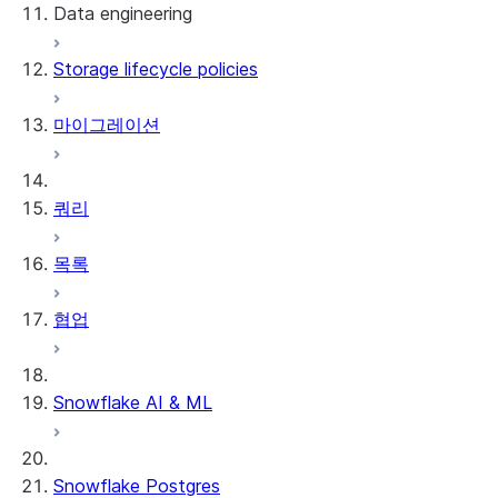
Data engineering
Snowflake Openflow
Storage lifecycle policies
Apache Iceberg™
데이터 로딩
마이그레이션
동적 테이블
Apache Iceberg™ 테이블
Streams and tasks
Snowflake Open Catalog
쿼리
Row timestamps
목록
DCM Projects
협업
Snowflake의 dbt 프로젝트
데이터 언로딩
Snowflake AI & ML
Snowflake Postgres