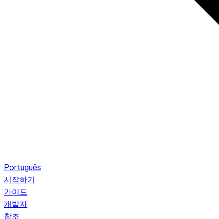
Português
시작하기
가이드
개발자
참조