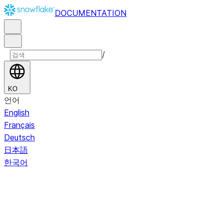
DOCUMENTATION
/
KO
언어
English
Français
Deutsch
日本語
한국어