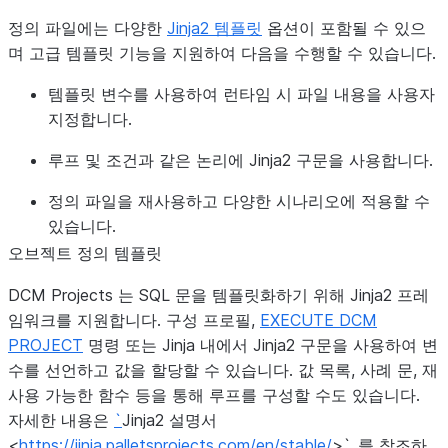
-
name
:
"TEST_TEAM_B"
정의 파일에는 다양한
Jinja2 템플릿
옵션이 포함될 수 있으
write_access
:
FALSE
며 고급 템플릿 기능을 지원하여 다음을 수행할 수 있습니다.
템플릿 변수를 사용하여 런타임 시 파일 내용을 사용자
PROD
:
지정합니다.
env_suffix
:
""
teams
:
루프 및 조건과 같은 논리에 Jinja2 구문을 사용합니다.
-
name
:
"Marketing"
정의 파일을 재사용하고 다양한 시나리오에 적용할 수
write_access
:
FALSE
있습니다.
-
name
:
"Finance"
write_access
:
FALSE
오브젝트 정의 템플릿
wh_size
:
"LARGE"
DCM Projects 는 SQL 문을 템플릿화하기 위해 Jinja2 프레
-
name
:
"HR"
임워크를 지원합니다. 구성 프로필,
EXECUTE DCM
write_access
:
FALSE
PROJECT
명령 또는 Jinja 내에서 Jinja2 구문을 사용하여 변
-
name
:
"IT"
수를 선언하고 값을 할당할 수 있습니다. 값 목록, 사례 문, 재
write_access
:
TRUE
사용 가능한 함수 등을 통해 루프를 구성할 수도 있습니다.
자세한 내용은
`
Jinja2 설명서
<
https://jinja.palletsprojects.com/en/stable/
>`_를 참조하