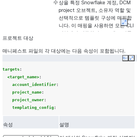
수
상을 특정 Snowflake 계정, DCM
project 오브젝트, 소유자 역할 및
선택적으로 템플릿 구성에 매핑합
Expan
니다. 이 매핑을 사용하면 모든 CLI
명령에서 정규화된 프로젝트 이름
프로젝트 대상
과 구성 플래그를 전달할 필요가
없습니다. 자세한 내용은
프로젝트
매니페스트 파일의 각 대상에는 다음 속성이 포함됩니다.
대상
섹션을 참조하십시오.
Copy
Ex
선
섹션에서는 프로젝
targets
templating
:
templating
택
트에 사용할 템플릿 구성을 정의합
<target_name>
:
사
니다. 자세한 내용은
프로젝트 템
account_identifier
:
항
플릿 구성
섹션을 참조하십시오.
project_name
:
project_owner
:
templating_config
:
속성
설명