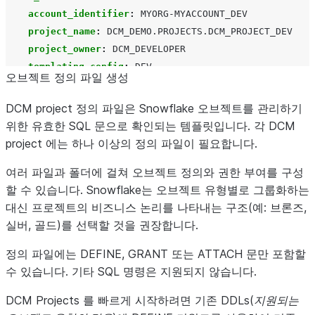
account_identifier
:
MYORG-MYACCOUNT_DEV
project_name
:
DCM_DEMO.PROJECTS.DCM_PROJECT_DEV
project_owner
:
DCM_DEVELOPER
templating_config
:
DEV
오브젝트 정의 파일 생성
DCM_STAGE
:
DCM project 정의 파일은 Snowflake 오브젝트를 관리하기
account_identifier
:
MYORG-MYACCOUNT_STAGE
위한 유효한 SQL 문으로 확인되는 템플릿입니다. 각 DCM
project_name
:
DCM_DEMO.PROJECTS.DCM_PROJECT_STG
project 에는 하나 이상의 정의 파일이 필요합니다.
project_owner
:
DCM_STAGE_DEPLOYER
여러 파일과 폴더에 걸쳐 오브젝트 정의와 권한 부여를 구성
templating_config
:
STAGE
할 수 있습니다. Snowflake는 오브젝트 유형별로 그룹화하는
대신 프로젝트의 비즈니스 논리를 나타내는 구조(예: 브론즈,
DCM_PROD
:
실버, 골드)를 선택할 것을 권장합니다.
account_identifier
:
MYORG-MYACCOUNT_PROD
project_name
:
DCM_DEMO.PROJECTS.DCM_PROJECT_PROD
정의 파일에는 DEFINE, GRANT 또는 ATTACH 문만 포함할
project_owner
:
DCM_PROD_DEPLOYER
수 있습니다. 기타 SQL 명령은 지원되지 않습니다.
templating_config
:
PROD
DCM Projects 를 빠르게 시작하려면 기존 DDLs(
지원되는
templating
: