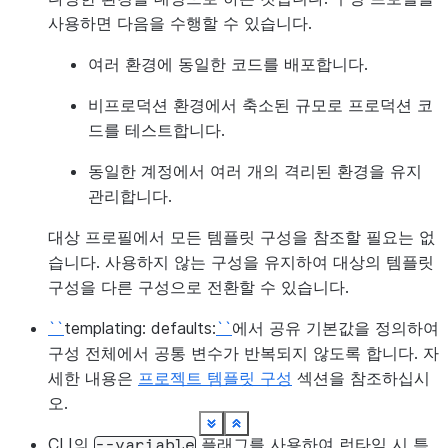
사용하면 다음을 수행할 수 있습니다.
여러 환경에 동일한 코드를 배포합니다.
비프로덕션 환경에서 축소된 규모로 프로덕션 코
드를 테스트합니다.
동일한 계정에서 여러 개의 격리된 환경을 유지
관리합니다.
대상 프로필에서 모든 템플릿 구성을 참조할 필요는 없
습니다. 사용하지 않는 구성을 유지하여 대상의 템플릿
구성을 다른 구성으로 전환할 수 있습니다.
``
templating: defaults:
``
에서 공유 기본값을 정의하여
구성 전체에서 공통 변수가 반복되지 않도록 합니다. 자
세한 내용은
프로젝트 템플릿 구성
섹션을 참조하십시
오.
See more
See more
See more
See more
See more
See more
See more
See more
See more
See more
See more
See more
See more
See more
Show less
Show less
Show less
Show less
Show less
Show less
Show less
Show less
Show less
Show less
Show less
Show less
Show less
Show less
CLI의
플래그를 사용하여 런타임 시 특
--variable