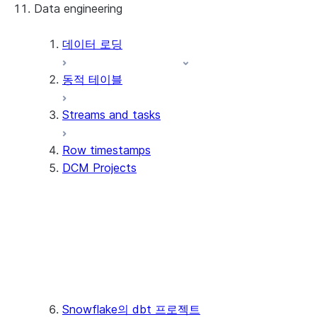
Data engineering
Snowflake Openflow
Apache Iceberg™
데이터 로딩
동적 테이블
Apache Iceberg™ 테이블
Streams and tasks
Snowflake Open Catalog
Row timestamps
DCM Projects
Files and templates
Deploy and manage
Supported object types
Monitor and troubleshoot
Manage data pipelines
Enterprise use cases
Snowflake의 dbt 프로젝트