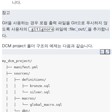
니다.
참고
Git을 사용하는 경우 로컬 출력 파일을 Git으로 푸시하지 않
도록 사용자의
파일에 :file:
`
out/
`
을 추가합니
.gitignore
다.
DCM project 폴더 구조의 예제는 다음과 같습니다.
Copy
Ex
my_dcm_project/

  ├── manifest.yml

  ├── sources/

  │   ├── definitions/

  │   │   ├── bronze.sql

  │   │   └── silver.sql

  │   ├── macros/

  │   │   └── global_macro.sql

  │   └── dbt/
