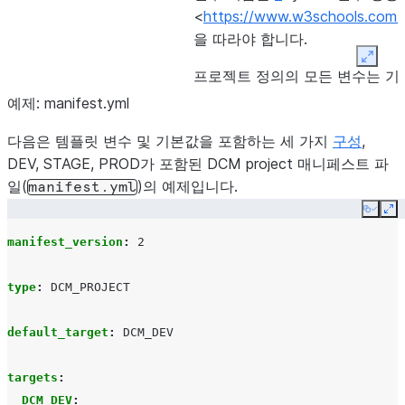
<
https://www.w3schools.com/
을 따라야 합니다.
Expan
프로젝트 정의의 모든 변수는 기본
언해야 합니다.
예제: manifest.yml
문자열 변수가 빈 상태로 확인되
다음은 템플릿 변수 및 기본값을 포함하는 세 가지
구성
,
DEV, STAGE, PROD가 포함된 DCM project 매니페스트 파
변수의 값입니다.
<value>
일(
)의 예제입니다.
manifest.yml
값은 문자열, 숫자, 부울, 목록 
Copy
Ex
manifest_version
:
2
사전은 매니페스트에서 정의할 수
type
:
DCM_PROJECT
default_target
:
DCM_DEV
targets
:
DCM_DEV
: