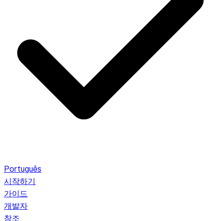
Português
시작하기
가이드
개발자
참조