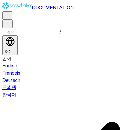
DOCUMENTATION
/
KO
언어
English
Français
Deutsch
日本語
한국어