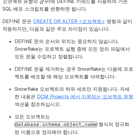
오브젝트 유형의 경우
)에 DEFINE 키워드를 사용하여 기존
defaults
:
SQL 배포 스크립트를 변환하면 됩니다.
user
:
"GITHUB_ACTIONS_SERVICE_USER"
DEFINE 문은
CREATE OR ALTER <오브젝트>
명령과 같이
wh_size
:
"SMALL"
작동하지만, 다음과 같은 주요 차이점이 있습니다.
configurations
:
DEFINE 문의 순서와 위치는 중요하지 않습니다.
DEV
:
Snowflake는 프로젝트 실행 중에 모든 정의 파일에서
env_suffix
:
"_DEV"
모든 문을 수집하고 정렬합니다.
user
:
"INSERT_YOUR_USER"
wh_size
:
"X-SMALL"
DEFINE 문을 제거하는 경우 Snowflake는 다음에 프로
teams
:
젝트를 배포할 때 해당 오브젝트를 삭제합니다.
-
name
:
"DEV_TEAM"
Snowflake 오브젝트의 하위 세트만 지원됩니다. 자세
write_access
:
TRUE
한 내용은
DCM Projects 에서 지원되는 오브젝트 유형
섹션을 참조하십시오.
STAGE
:
env_suffix
:
"_STG"
모든 오브젝트는
teams
:
형식의 정규화
database.schema.object_name
-
name
:
"TEST_TEAM_A"
된 이름으로 정의해야 합니다.
write_access
:
TRUE