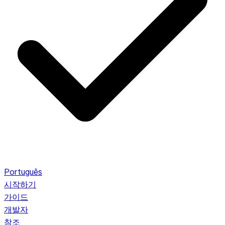
Português
시작하기
가이드
개발자
참조