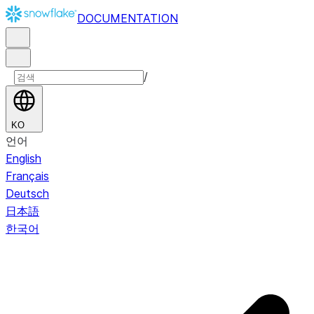
DOCUMENTATION
/
KO
언어
English
Français
Deutsch
日本語
한국어