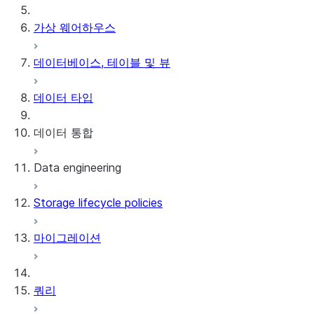
가상 웨어하우스
데이터베이스, 테이블 및 뷰
데이터 타입
데이터 통합
Data engineering
Snowflake Openflow
Storage lifecycle policies
Apache Iceberg™
데이터 로딩
마이그레이션
동적 테이블
Apache Iceberg™ 테이블
Streams and tasks
Snowflake Open Catalog
쿼리
Row timestamps